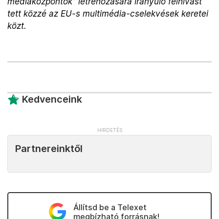
médiaközpontok” létrehozására irányuló felhívást
tett közzé az EU-s multimédia-cselekvések keretei
közt.
Kedvenceink
Partnereinktől
Állítsd be a Telexet
megbízható forrásnak!