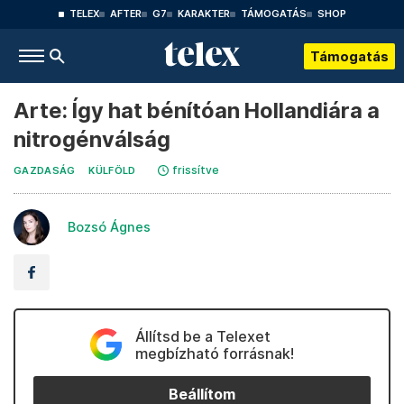
TELEX
AFTER
G7
KARAKTER
TÁMOGATÁS
SHOP
Támogatás
Arte: Így hat bénítóan Hollandiára a
nitrogénválság
frissítve
GAZDASÁG
KÜLFÖLD
Bozsó Ágnes
Állítsd be a Telexet
megbízható forrásnak!
Beállítom