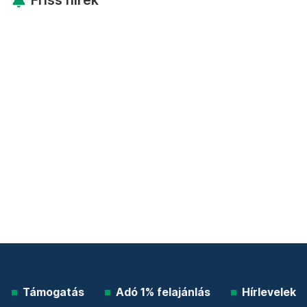
Friss hírek
Támogatás
Adó 1% felajánlás
Hírlevelek