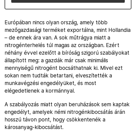
Európában nincs olyan ország, amely több
mezőgazdasági terméket exportálna, mint Hollandia
– de ennek ára van. A sok műtrágya miatt a
nitrogénterhelés túl magas az országban. Ezért
néhány évvel ezelőtt a bíróság szigorú szabályokat
állapított meg: a gazdák már csak minimális
mennyiségű nitrogént bocsáthatnak ki. Mivel ezt
sokan nem tudták betartani, elveszítették a
munkavégzési engedélyüket, és most
elégedetlenek a kormánnyal.
A szabályozás miatt olyan beruházások sem kaptak
engedélyt, amelyek némi nitrogénkibocsátás árán
hosszú távon pont, hogy csökkentenék a
károsanyag-kibocsátást.