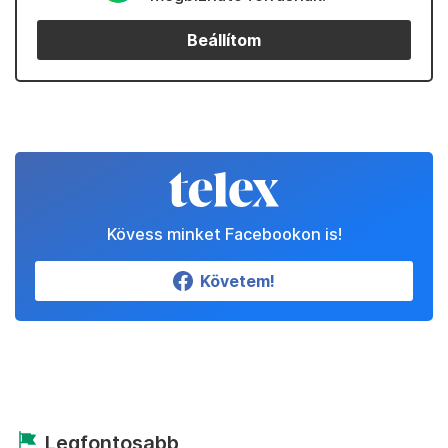
Beállítom
Kövess minket Facebookon is!
Követem!
Legfontosabb