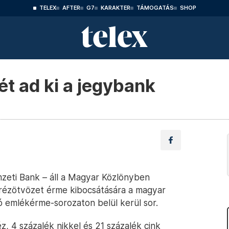
TELEX
AFTER
G7
KARAKTER
TÁMOGATÁS
SHOP
t ad ki a jegybank
zeti Bank – áll a Magyar Közlönyben
 rézötvözet érme kibocsátására a magyar
 emlékérme-sorozaton belül kerül sor.
, 4 százalék nikkel és 21 százalék cink