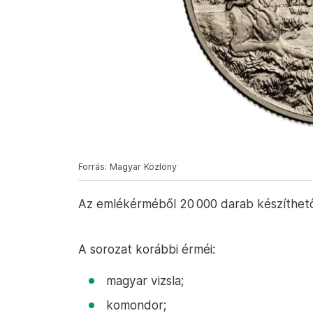
Forrás: Magyar Közlöny
Az emlékérméből 20 000 darab készíthet
A sorozat korábbi érméi:
magyar vizsla;
komondor;