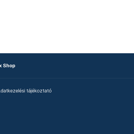
x Shop
datkezelési tájékoztató
zat
Telex Sales