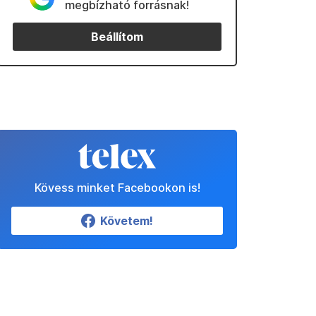
megbízható forrásnak!
Beállítom
Kövess minket Facebookon is!
Követem!