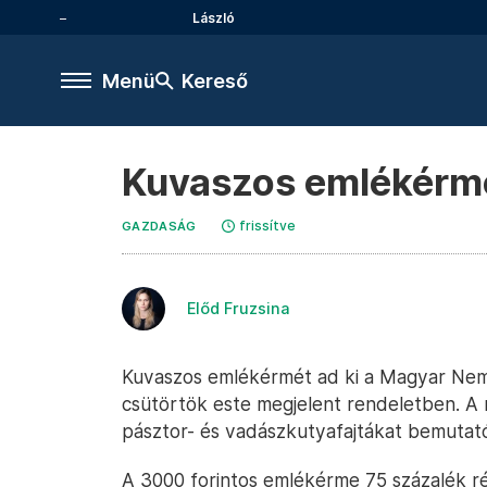
László
Menü
Kereső
Kuvaszos emlékérmé
frissítve
GAZDASÁG
Előd Fruzsina
Kuvaszos emlékérmét ad ki a Magyar Nem
csütörtök este megjelent rendeletben. A
pásztor- és vadászkutyafajtákat bemutató
A 3000 forintos emlékérme 75 százalék réz