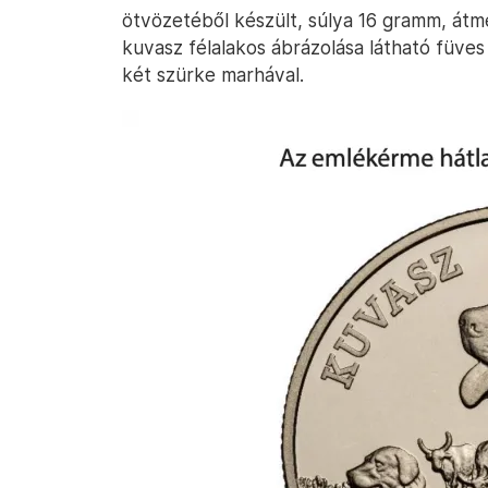
ötvözetéből készült, súlya 16 gramm, átm
kuvasz félalakos ábrázolása látható füve
két szürke marhával.