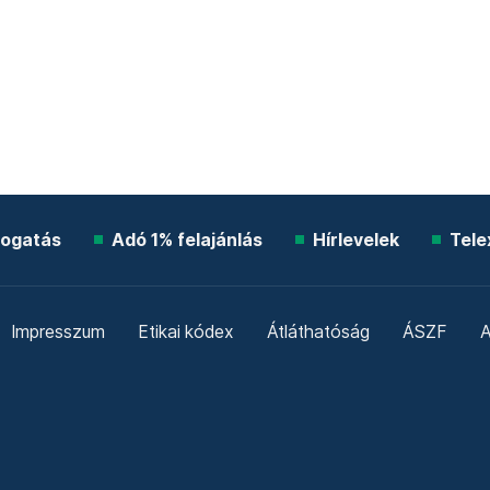
ogatás
Adó 1% felajánlás
Hírlevelek
Tele
Impresszum
Etikai kódex
Átláthatóság
ÁSZF
A
Süti beállítások
Szabályzatok
Kommentelési szabály