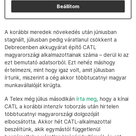
Beállítom
A korábbi meredek növekedés után júniusban
stagnált, júliusban pedig váratlanul csökkent a
Debrecenben akkugyárat építő CATL
magyarországi alkalmazottainak száma – derül ki az
ezt bemutató adatsorból. Ezt nehéz máshogy
értelmezni, mint hogy igaz volt, amit júliusban
írtunk, miszerint a cég akkor többtucatnyi magyar
munkavállalóját kirúgta.
A Telex még július másodikán
írta meg
, hogy a kínai
CATL a korábbi intenzív toborzás után hirtelen
többtucatnyi magyarországi dolgozóját
elbocsátotta. Akkor hét CATL-alkalmazottal
beszéltünk, akik egymástól függetlenül