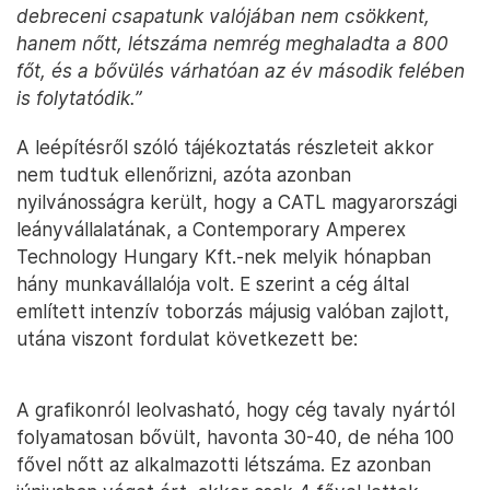
debreceni csapatunk valójában nem csökkent,
hanem nőtt, létszáma nemrég meghaladta a 800
főt, és a bővülés várhatóan az év második felében
is folytatódik.”
A leépítésről szóló tájékoztatás részleteit akkor
nem tudtuk ellenőrizni, azóta azonban
nyilvánosságra került, hogy a CATL magyarországi
leányvállalatának, a Contemporary Amperex
Technology Hungary Kft.-nek melyik hónapban
hány munkavállalója volt. E szerint a cég által
említett intenzív toborzás májusig valóban zajlott,
utána viszont fordulat következett be:
A grafikonról leolvasható, hogy cég tavaly nyártól
folyamatosan bővült, havonta 30-40, de néha 100
fővel nőtt az alkalmazotti létszáma. Ez azonban