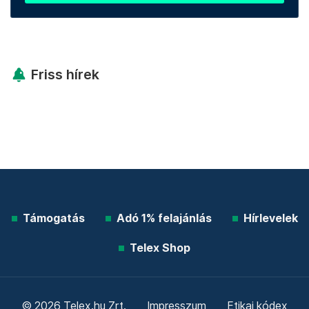
Friss hírek
Támogatás
Adó 1% felajánlás
Hírlevelek
Telex Shop
© 2026 Telex.hu Zrt.
Impresszum
Etikai kódex