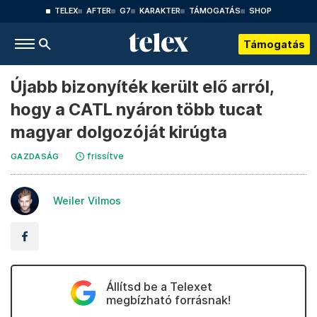
TELEX
AFTER
G7
KARAKTER
TÁMOGATÁS
SHOP
Támogatás
Újabb bizonyíték került elő arról,
hogy a CATL nyáron több tucat
magyar dolgozóját kirúgta
frissítve
GAZDASÁG
Weiler Vilmos
Állítsd be a Telexet
megbízható forrásnak!