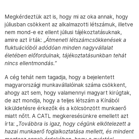
Megkérdeztük azt is, hogy mi az oka annak, hogy
júliusban csökkent az alkalmazotti létszámuk, illetve
nem mond-e ez ellent júliusi tájékoztatásuknak,
amire azt írták: „
Átmeneti létszámcsökkenések a
fluktuációból adódóan minden nagyvállalat
életében előfordulnak, tájékoztatásunkban tehát
nincs ellentmondás.”
A cég tehát nem tagadja, hogy a bejelentett
magyarországi munkavállalóinak száma csökkent,
ahogy azt sem, hogy valamennyi magyart kirúgtak,
de azt mondja, hogy a teljes létszám a Kínából
kiküldetésre érkezők és a kölcsönzött munkaerő
miatt nőtt. A CATL megkeresésünkre emellett azt
írta: „
Továbbra is igaz, hogy cégünk elkötelezett a
hazai munkaerő foglalkoztatása mellett, és mindent