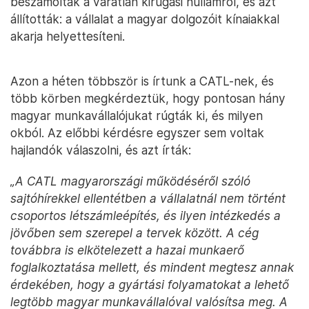
beszámoltak a váratlan kirúgási hullámról, és azt
állították: a vállalat a magyar dolgozóit kínaiakkal
akarja helyettesíteni.
Azon a héten többször is írtunk a CATL-nek, és
több körben megkérdeztük, hogy pontosan hány
magyar munkavállalójukat rúgták ki, és milyen
okból. Az előbbi kérdésre egyszer sem voltak
hajlandók válaszolni, és azt írták:
„A CATL magyarországi működéséről szóló
sajtóhírekkel ellentétben a vállalatnál nem történt
csoportos létszámleépítés, és ilyen intézkedés a
jövőben sem szerepel a tervek között. A cég
továbbra is elkötelezett a hazai munkaerő
foglalkoztatása mellett, és mindent megtesz annak
érdekében, hogy a gyártási folyamatokat a lehető
legtöbb magyar munkavállalóval valósítsa meg. A