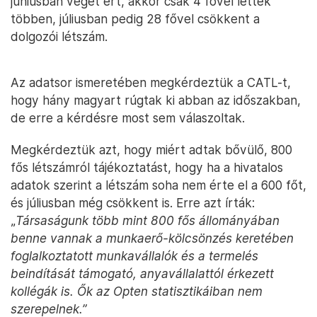
júniusban véget ért, akkor csak 4 fővel lettek
többen, júliusban pedig 28 fővel csökkent a
dolgozói létszám.
Az adatsor ismeretében megkérdeztük a CATL-t,
hogy hány magyart rúgtak ki abban az időszakban,
de erre a kérdésre most sem válaszoltak.
Megkérdeztük azt, hogy miért adtak bővülő, 800
fős létszámról tájékoztatást, hogy ha a hivatalos
adatok szerint a létszám soha nem érte el a 600 főt,
és júliusban még csökkent is. Erre azt írták:
„
Társaságunk több mint 800 fős állományában
benne vannak a munkaerő-kölcsönzés keretében
foglalkoztatott munkavállalók és a termelés
beindítását támogató, anyavállalattól érkezett
kollégák is. Ők az Opten statisztikáiban nem
szerepelnek.”