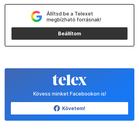
Állítsd be a Telexet
megbízható forrásnak!
Beállítom
Kövess minket Facebookon is!
Követem!