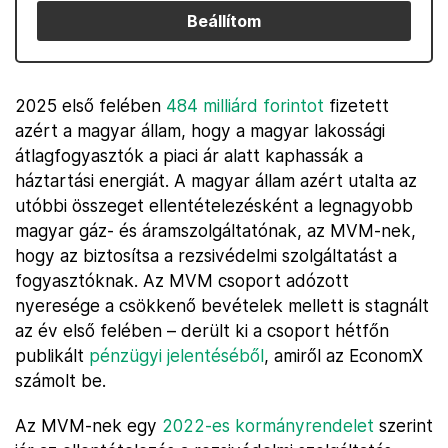
Beállítom
2025 első felében
484 milliárd forintot
fizetett
azért a magyar állam, hogy a magyar lakossági
átlagfogyasztók a piaci ár alatt kaphassák a
háztartási energiát. A magyar állam azért utalta az
utóbbi összeget ellentételezésként a legnagyobb
magyar gáz- és áramszolgáltatónak, az MVM-nek,
hogy az biztosítsa a rezsivédelmi szolgáltatást a
fogyasztóknak. Az MVM csoport adózott
nyeresége a csökkenő bevételek mellett is stagnált
az év első felében – derült ki a csoport hétfőn
publikált
pénzügyi jelentéséből
, amiről az EconomX
számolt be.
Az MVM-nek egy
2022-es kormányrendelet
szerint