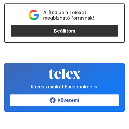
Állítsd be a Telexet
megbízható forrásnak!
Beállítom
Kövess minket Facebookon is!
Követem!