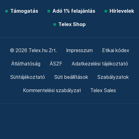
Támogatás
Adó 1% felajánlás
Hírlevelek
Telex Shop
© 2026 Telex.hu Zrt.
Impresszum
Etikai kódex
Átláthatóság
ÁSZF
Adatkezelési tájékoztató
Sütitájékoztató
Süti beállítások
Szabályzatok
Kommentelési szabályzat
Telex Sales