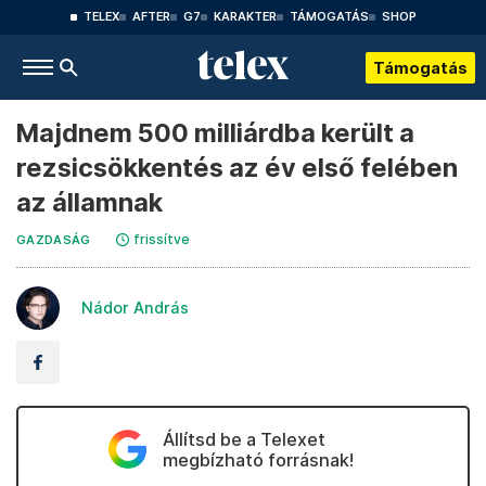
TELEX
AFTER
G7
KARAKTER
TÁMOGATÁS
SHOP
Támogatás
Majdnem 500 milliárdba került a
rezsicsökkentés az év első felében
az államnak
frissítve
GAZDASÁG
Nádor András
Állítsd be a Telexet
megbízható forrásnak!