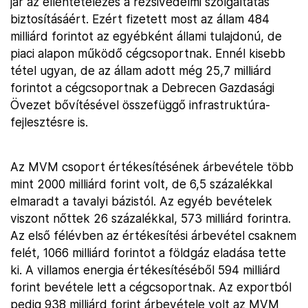
jár az ellentételezés a rezsivédelmi szolgáltatás
biztosításáért. Ezért fizetett most az állam 484
milliárd forintot az egyébként állami tulajdonú, de
piaci alapon működő cégcsoportnak. Ennél kisebb
tétel ugyan, de az állam adott még 25,7 milliárd
forintot a cégcsoportnak a Debrecen Gazdasági
Övezet bővítésével összefüggő infrastruktúra-
fejlesztésre is.
Az MVM csoport értékesítésének árbevétele több
mint 2000 milliárd forint volt, de 6,5 százalékkal
elmaradt a tavalyi bázistól. Az egyéb bevételek
viszont nőttek 26 százalékkal, 573 milliárd forintra.
Az első félévben az értékesítési árbevétel csaknem
felét, 1066 milliárd forintot a földgáz eladása tette
ki. A villamos energia értékesítéséből 594 milliárd
forint bevétele lett a cégcsoportnak. Az exportból
pedig 938 milliárd forint árbevétele volt az MVM