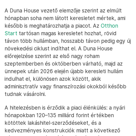
A Duna House vezető elemzője szerint az elmúlt
hónapban soha nem látott keresletet mértek, ami
később is meghatározhatja a piacot. Az
Otthon
Start
tartósan magas keresletet hozhat, rövid
távon több hullámban, hosszabb távon pedig egy új
növekedési ciklust indíthat el. A Duna House
előrejelzése szerint az első nagy roham
szeptemberben és októberben várható, majd az
ünnepek után 2026 elején újabb keresleti hullám
indulhat el, különösen azok között, akik
adminisztratív vagy finanszírozási okokból később
tudnak vásárolni.
A hitelezésben is érződik a piaci élénkülés: a nyári
hónapokban 120–135 milliárd forint értékben
kötöttek lakáshitel-szerződéseket, és a
kedvezményes konstrukciók miatt a következő