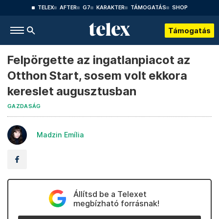
TELEX
AFTER
G7
KARAKTER
TÁMOGATÁS
SHOP
Támogatás
Felpörgette az ingatlanpiacot az
Otthon Start, sosem volt ekkora
kereslet augusztusban
GAZDASÁG
Madzin Emília
Állítsd be a Telexet
megbízható forrásnak!