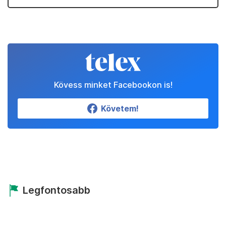
Kövess minket Facebookon is!
Követem!
Legfontosabb