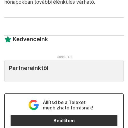
hónapokban további élénkülés várható.
Kedvenceink
Partnereinktől
Állítsd be a Telexet
megbízható forrásnak!
Beállítom