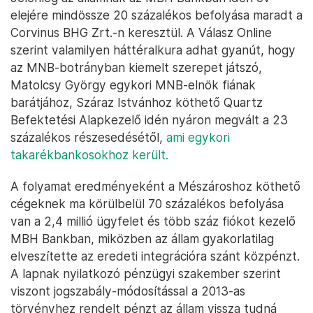
elejére mindössze 20 százalékos befolyása maradt a
Corvinus BHG Zrt.-n keresztül. A Válasz Online
szerint valamilyen háttéralkura adhat gyanút, hogy
az MNB-botrányban kiemelt szerepet játszó,
Matolcsy György egykori MNB-elnök fiának
barátjához, Száraz Istvánhoz köthető Quartz
Befektetési Alapkezelő idén nyáron megvált a 23
százalékos részesedésétől,
ami egykori
takarékbankosokhoz került.
A folyamat eredményeként a Mészároshoz köthető
cégeknek ma körülbelül 70 százalékos befolyása
van a 2,4 millió ügyfelet és több száz fiókot kezelő
MBH Bankban, miközben az állam gyakorlatilag
elveszítette az eredeti integrációra szánt közpénzt.
A lapnak nyilatkozó pénzügyi szakember szerint
viszont jogszabály-módosítással a 2013-as
törvényhez rendelt pénzt az állam vissza tudná