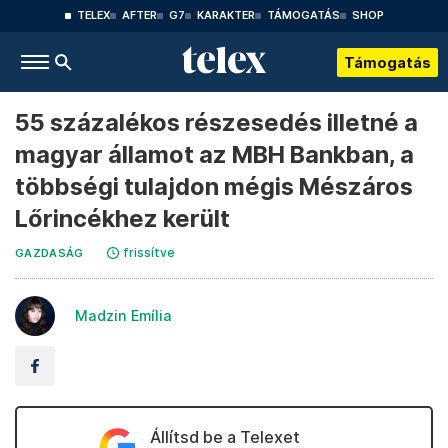
TELEX
AFTER
G7
KARAKTER
TÁMOGATÁS
SHOP
Támogatás
55 százalékos részesedés illetné a
magyar államot az MBH Bankban, a
többségi tulajdon mégis Mészáros
Lőrincékhez került
frissítve
GAZDASÁG
Madzin Emília
Állítsd be a Telexet