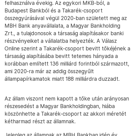
felhasználva évekig. Az egykori MKB-ból, a
Budapest Bankból és a Takarék-csoport
összegyúrásával végül 2020-ban született meg az
MBH Bank anyavállalata, a Magyar Bankholding
Zrt., a tulajdonosok a társaság alapításakor banki
részvényeiket a vállalatba helyezték. A Válasz
Online szerint a Takarék-csoport bevitt tőkéjének a
társaság alapításába bevitt tetemes hányada a
korábban említett 136 milliárd forintból származott,
ami 2020-ra már az addig összegyűlt
állampapírkamatok miatt 188 milliárdra duzzadt.
Az állam viszont nem kapott a tőke után arányosan
részesedést a Magyar Bankholdingban, hiába
köszönhette a Takarék-csoport az akkori méretét
kétharmad részt az államnak.
Jelenleg az államnak az MBH Bankban idén év