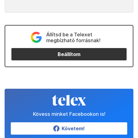
Állítsd be a Telexet
megbízható forrásnak!
Beállítom
Kövess minket Facebookon is!
Követem!