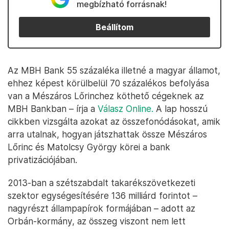
megbízható forrásnak!
Beállítom
Az MBH Bank 55 százaléka illetné a magyar államot,
ehhez képest körülbelül 70 százalékos befolyása
van a Mészáros Lőrinchez köthető cégeknek az
MBH Bankban – írja a
Válasz Online.
A lap hosszú
cikkben vizsgálta azokat az összefonódásokat, amik
arra utalnak, hogyan játszhattak össze Mészáros
Lőrinc és Matolcsy György körei a bank
privatizációjában.
2013-ban a szétszabdalt takarékszövetkezeti
szektor egységesítésére 136 milliárd forintot –
nagyrészt állampapírok formájában – adott az
Orbán-kormány, az összeg viszont nem lett