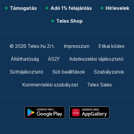
Támogatás
Adó 1% felajánlás
Hírlevelek
Telex Shop
© 2026 Telex.hu Zrt.
Impresszum
Etikai kódex
Átláthatóság
ÁSZF
Adatkezelési tájékoztató
Sütitájékoztató
Süti beállítások
Szabályzatok
Kommentelési szabályzat
Telex Sales