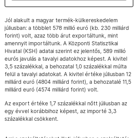
Jól alakult a magyar termék-külkereskedelem
júliusban: a többlet 578 millió euró (kb. 230 milliárd
forint) volt, azaz több árut exportáltunk, mint
amennyit importáltunk. A Központi Statisztikai
Hivatal (KSH) adatai szerint ez jelentős, 589 millió
eurós javulás a tavalyi adatokhoz képest. A kivitel
3,5 százalékkal, a behozatal 1,0 százalékkal múlta
felül a tavalyi adatokat. A kivitel értéke júliusban 12
milliárd euró (4804 milliárd forint), a behozatalé 11,5
milliárd euró (4574 milliárd forint) volt.
Az export értéke 1,7 százalékkal nőtt júliusban az
egy évvel korábbihoz képest, az importé 3,3
százalékkal csökkent.