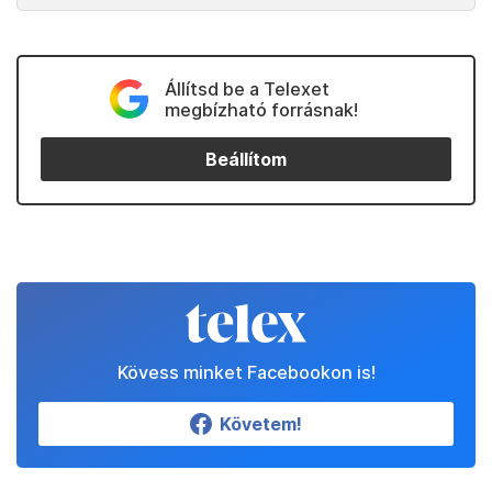
Állítsd be a Telexet
megbízható forrásnak!
Beállítom
Kövess minket Facebookon is!
Követem!