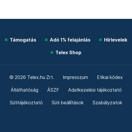
Támogatás
Adó 1% felajánlás
Hírlevelek
Telex Shop
© 2026 Telex.hu Zrt.
Impresszum
Etikai kódex
Átláthatóság
ÁSZF
Adatkezelési tájékoztató
Sütitájékoztató
Süti beállítások
Szabályzatok
Kommentelési szabályzat
Telex Sales