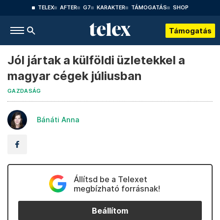
TELEX
AFTER
G7
KARAKTER
TÁMOGATÁS
SHOP
Támogatás
Jól jártak a külföldi üzletekkel a
magyar cégek júliusban
GAZDASÁG
Bánáti Anna
Állítsd be a Telexet
megbízható forrásnak!
Beállítom