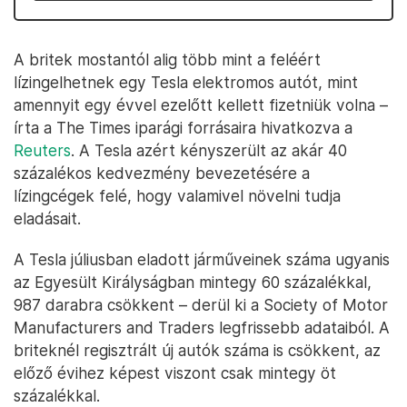
A britek mostantól alig több mint a feléért
lízingelhetnek egy Tesla elektromos autót, mint
amennyit egy évvel ezelőtt kellett fizetniük volna –
írta a The Times iparági forrásaira hivatkozva a
Reuters
. A Tesla azért kényszerült az akár 40
százalékos kedvezmény bevezetésére a
lízingcégek felé, hogy valamivel növelni tudja
eladásait.
A Tesla júliusban eladott járműveinek száma ugyanis
az Egyesült Királyságban mintegy 60 százalékkal,
987 darabra csökkent – derül ki a Society of Motor
Manufacturers and Traders legfrissebb adataiból. A
briteknél regisztrált új autók száma is csökkent, az
előző évihez képest viszont csak mintegy öt
százalékkal.