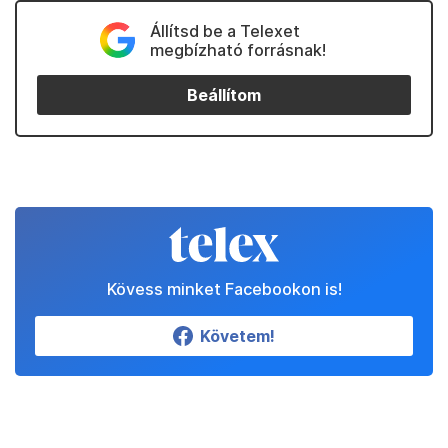
Állítsd be a Telexet
megbízható forrásnak!
Beállítom
Kövess minket Facebookon is!
Követem!