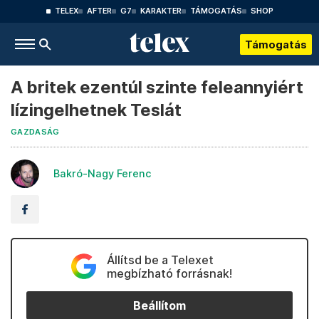
TELEX
AFTER
G7
KARAKTER
TÁMOGATÁS
SHOP
Támogatás
A britek ezentúl szinte feleannyiért
lízingelhetnek Teslát
GAZDASÁG
Bakró-Nagy Ferenc
Állítsd be a Telexet
megbízható forrásnak!
Beállítom