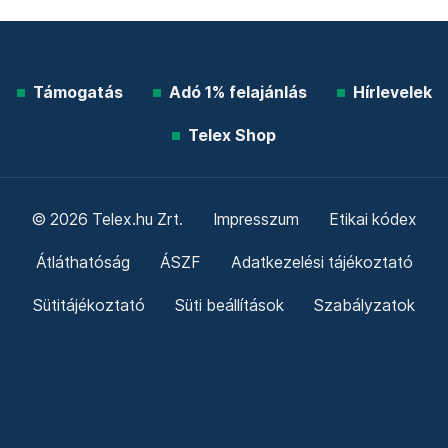
Támogatás
Adó 1% felajánlás
Hírlevelek
Telex Shop
© 2026 Telex.hu Zrt.
Impresszum
Etikai kódex
Átláthatóság
ÁSZF
Adatkezelési tájékoztató
Sütitájékoztató
Süti beállítások
Szabályzatok
Kommentelési szabályzat
Telex Sales