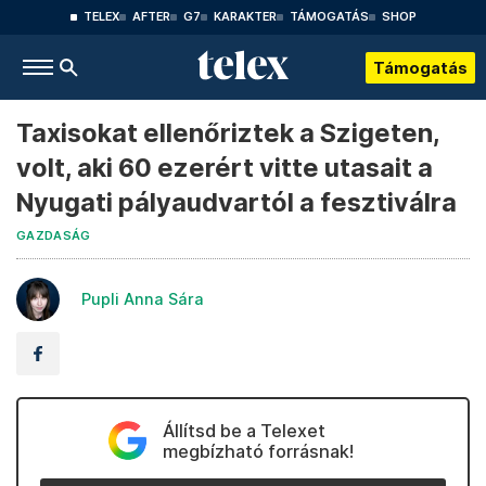
TELEX
AFTER
G7
KARAKTER
TÁMOGATÁS
SHOP
Támogatás
Taxisokat ellenőriztek a Szigeten,
volt, aki 60 ezerért vitte utasait a
Nyugati pályaudvartól a fesztiválra
GAZDASÁG
Pupli Anna Sára
Állítsd be a Telexet
megbízható forrásnak!