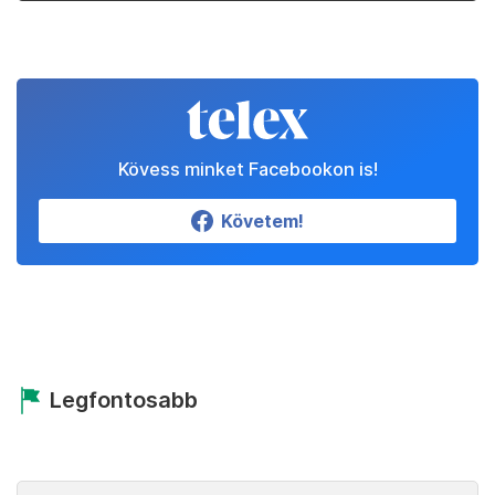
Kövess minket Facebookon is!
Követem!
Legfontosabb