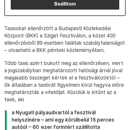
Beállítom
Taxisokat ellenőrzött a Budapesti Közlekedési
Központ (BKK) a Sziget Fesztiválon, a közel 400
ellenőrzésből 89 esetben találtak szabálytalanságot
– olvasható a BKK pénteki közleményében.
Több taxis azért bukott meg az ellenőrzésen, mert
a jogszabályban meghatározott hatósági árnál jóval
magasabb összeget kértek el a fesztiválozóktól –
ők általában a taxiórát figyelmen kívül hagyva előre
meghatározták a viteldíjat. Közülük is kitűnt az a
taxis, aki
a Nyugati pályaudvartól a fesztivál
helyszínére – ami egy körülbelül 15 perces
autóút – 60 ezer forintért szállította