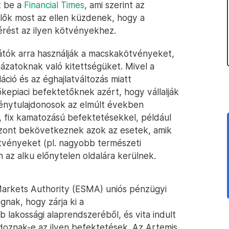
t be a
Financial Times
, ami szerint az
ők most az ellen küzdenek, hogy a
érést az ilyen kötvényekhez.
átók arra használják a macskakötvényeket,
zatoknak való kitettségüket. Mivel a
áció és az éghajlatváltozás miatt
epiaci befektetőknek azért, hogy vállalják
vénytulajdonosok az elmúlt években
 fix kamatozású befektetésekkel, például
iszont bekövetkeznek azok az esetek, amik
ötvényeket (pl. nagyobb természeti
n az alku előnytelen oldalára kerülnek.
Markets Authority (ESMA) uniós pénzügyi
gnak, hogy zárja ki a
lakossági alaprendszeréből, és vita indult
rdoznak-e az ilyen befektetések. Az Artemis