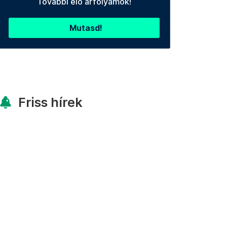
További élő árfolyamok!
Mutasd!
Friss hírek