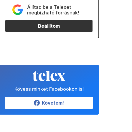
Állítsd be a Telexet
megbízható forrásnak!
Beállítom
Kövess minket Facebookon is!
Követem!