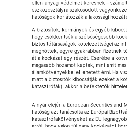
elleni anyagi védelmet keresnek – számol
eszközosztályra szakosodott vagyonkezel
hatóságok korlátozzák a lakossági hozzáf
A biztosítók, kormányok és egyéb kibocs
hogy csökkentsék a szélsőségesebb kocká
biztosítótársaságok kötelezettségei az infl
megnőttek, egyre gyakrabban fizetnek tők
át a kockázat egy részét. Cserébe a köt
magasabb hozamot kaptak, mint amit más,
államkötvényekkel el lehetett érni. Ha v
miatt a biztosítók kibocsátják ezeket a k
katasztrófák), akkor a befektetők hirtele
A nyár elején a European Securities and 
hatóság azt tanácsolta az Európai Bizottsá
katasztrófakötvényeket az EU legnagyobb 
arról, hogy vajon túl nagy kockázatot ho