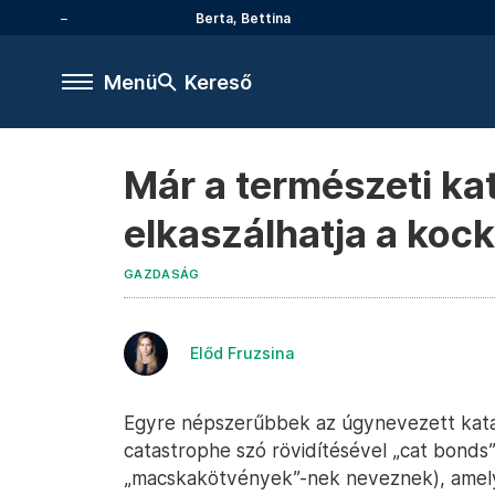
Berta, Bettina
Menü
Kereső
Már a természeti kat
elkaszálhatja a kock
GAZDASÁG
Előd Fruzsina
Egyre népszerűbbek az úgynevezett kata
catastrophe szó rövidítésével „cat bonds”
„macskakötvények”-nek neveznek), amely