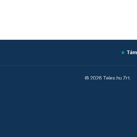
Tám
© 2026 Telex.hu Zrt.
Sütitájékoztató