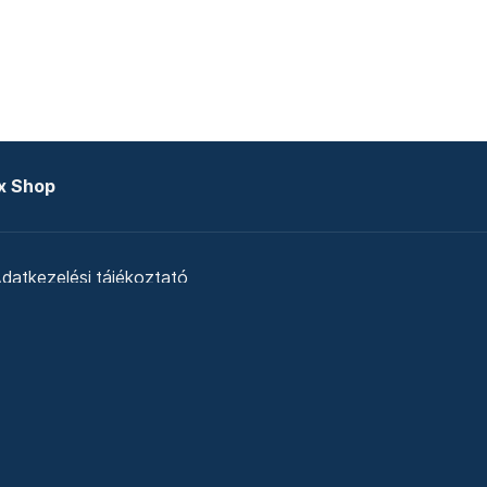
x Shop
datkezelési tájékoztató
zat
Telex Sales