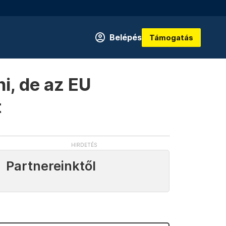
Belépés
Támogatás
ni, de az EU
t
Partnereinktől