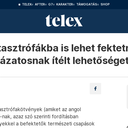
TELEX
AFTER
G7
KARAKTER
TÁMOGATÁS
SHOP
asztrófákba is lehet fektet
ázatosnak ítélt lehetősége
sztrófakötvények (amiket az angol
-nak, azaz szó szerinti fordításban
ekkel a befektetők természeti csapások