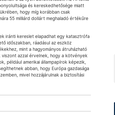
 bonyolultsága és kereskedhetősége miatt
tükrében, hogy míg korábban csak
mára 55 milliárd dollárt meghaladó értékűre
 iránti kereslet elapadhat egy katasztrófa
ető időszakban, ráadásul az eszköz
ermékekhez, mint a hagyományos átruházható
k viszont azzal érvelnek, hogy a kötvények
k, például amerikai állampapírok képezik,
k segíthetnek abban, hogy Európa gazdasága
szemben, mivel hozzájárulnak a biztosítási