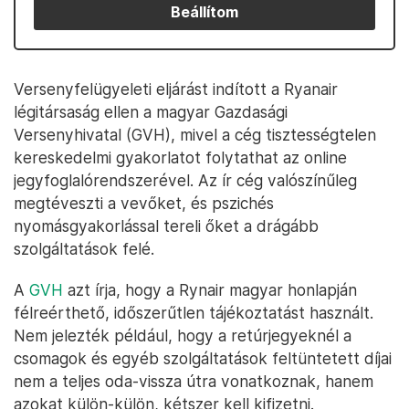
Beállítom
Versenyfelügyeleti eljárást indított a Ryanair
légitársaság ellen a magyar Gazdasági
Versenyhivatal (GVH), mivel a cég tisztességtelen
kereskedelmi gyakorlatot folytathat az online
jegyfoglalórendszerével. Az ír cég valószínűleg
megtéveszti a vevőket, és pszichés
nyomásgyakorlással tereli őket a drágább
szolgáltatások felé.
A
GVH
azt írja, hogy a Rynair magyar honlapján
félreérthető, időszerűtlen tájékoztatást használt.
Nem jelezték például, hogy a retúrjegyeknél a
csomagok és egyéb szolgáltatások feltüntetett díjai
nem a teljes oda-vissza útra vonatkoznak, hanem
azokat külön-külön, kétszer kell kifizetni.