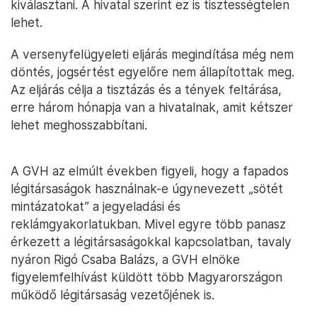
kiválasztani. A hivatal szerint ez is tisztességtelen
lehet.
A versenyfelügyeleti eljárás megindítása még nem
döntés, jogsértést egyelőre nem állapítottak meg.
Az eljárás célja a tisztázás és a tények feltárása,
erre három hónapja van a hivatalnak, amit kétszer
lehet meghosszabbítani.
A GVH az elmúlt években figyeli, hogy a fapados
légitársaságok használnak-e úgynevezett „sötét
mintázatokat” a jegyeladási és
reklámgyakorlatukban. Mivel egyre több panasz
érkezett a légitársaságokkal kapcsolatban, tavaly
nyáron Rigó Csaba Balázs, a GVH elnöke
figyelemfelhívást küldött több Magyarországon
működő légitársaság vezetőjének is.