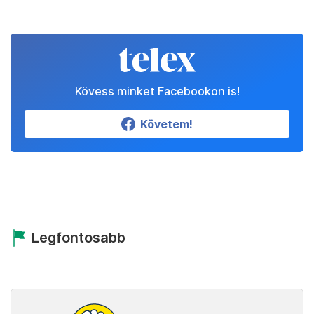
Kövess minket Facebookon is!
Követem!
Legfontosabb