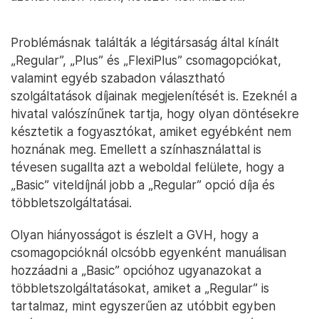
Problémásnak találták a légitársaság által kínált
„Regular”, „Plus” és „FlexiPlus” csomagopciókat,
valamint egyéb szabadon választható
szolgáltatások díjainak megjelenítését is. Ezeknél a
hivatal valószínűnek tartja, hogy olyan döntésekre
késztetik a fogyasztókat, amiket egyébként nem
hoznának meg. Emellett a színhasználattal is
tévesen sugallta azt a weboldal felülete, hogy a
„Basic” viteldíjnál jobb a „Regular” opció díja és
többletszolgáltatásai.
Olyan hiányosságot is észlelt a GVH, hogy a
csomagopcióknál olcsóbb egyenként manuálisan
hozzáadni a „Basic” opcióhoz ugyanazokat a
többletszolgáltatásokat, amiket a „Regular” is
tartalmaz, mint egyszerűen az utóbbit egyben