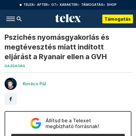
TELEX
AFTER
G7
KARAKTER
TÁMOGATÁS
SHOP
Támogatás
Pszichés nyomásgyakorlás és
megtévesztés miatt indított
eljárást a Ryanair ellen a GVH
GAZDASÁG
Kovács Pál
Állítsd be a Telexet
megbízható forrásnak!