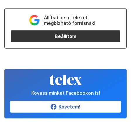
Állítsd be a Telexet
megbízható forrásnak!
Beállítom
Kövess minket Facebookon is!
Követem!