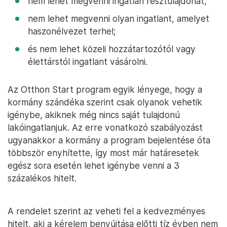
nem lehet megvenni ingatlan résztulajdonát,
nem lehet megvenni olyan ingatlant, amelyet
haszonélvezet terhel;
és nem lehet közeli hozzátartozótól vagy
élettárstól ingatlant vásárolni.
Az Otthon Start program egyik lényege, hogy a
kormány szándéka szerint csak olyanok vehetik
igénybe, akiknek még nincs saját tulajdonú
lakóingatlanjuk. Az erre vonatkozó szabályozást
ugyanakkor a kormány a program bejelentése óta
többször enyhítette, így most már határesetek
egész sora esetén lehet igénybe venni a 3
százalékos hitelt.
A rendelet szerint az veheti fel a kedvezményes
hitelt, aki a kérelem benyújtása előtti tíz évben nem