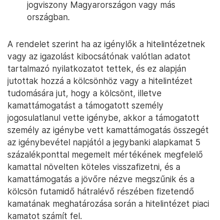
jogviszony Magyarországon vagy más
országban.
A rendelet szerint ha az igénylők a hitelintézetnek
vagy az igazolást kibocsátónak valótlan adatot
tartalmazó nyilatkozatot tettek, és ez alapján
jutottak hozzá a kölcsönhöz vagy a hitelintézet
tudomására jut, hogy a kölcsönt, illetve
kamattámogatást a támogatott személy
jogosulatlanul vette igénybe, akkor a támogatott
személy az igénybe vett kamattámogatás összegét
az igénybevétel napjától a jegybanki alapkamat 5
százalékponttal megemelt mértékének megfelelő
kamattal növelten köteles visszafizetni, és a
kamattámogatás a jövőre nézve megszűnik és a
kölcsön futamidő hátralévő részében fizetendő
kamatának meghatározása során a hitelintézet piaci
kamatot számít fel.