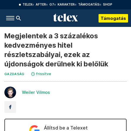
TELEX
AFTER
G7
KARAKTER
TÁMOGATÁS
SHOP
Támogatás
Megjelentek a 3 százalékos
kedvezményes hitel
részletszabályai, ezek az
újdonságok derülnek ki belőlük
frissítve
GAZDASÁG
Weiler Vilmos
Állítsd be a Telexet