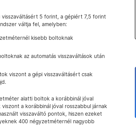
isszaváltásért 5 forint, a gépiért 7,5 forint
ndszer váltja fel, amelyben:
yzetméternél kisebb boltoknak
oltoknak az automatás visszaváltások után
k viszont a gépi visszaváltásért csak
jd.
méter alatti boltok a korábbinál jóval
 viszont a korábbinál jóval rosszabbul járnak
asznált visszaváltó pontok, hiszen ezeket
melyeknek 400 négyzetméternél nagyobb