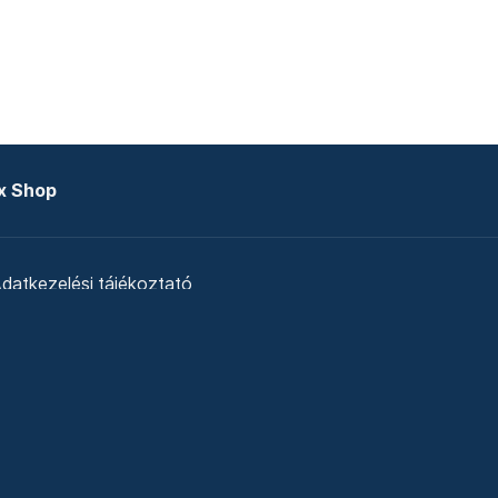
x Shop
datkezelési tájékoztató
zat
Telex Sales