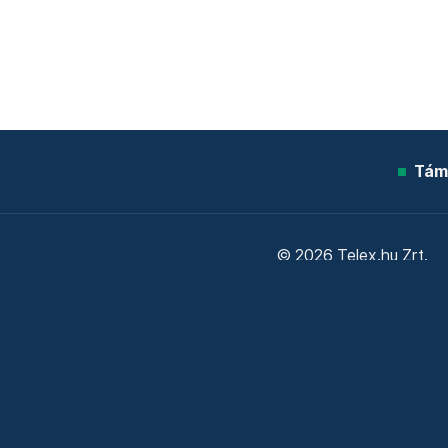
Tám
© 2026 Telex.hu Zrt.
Sütitájékoztató