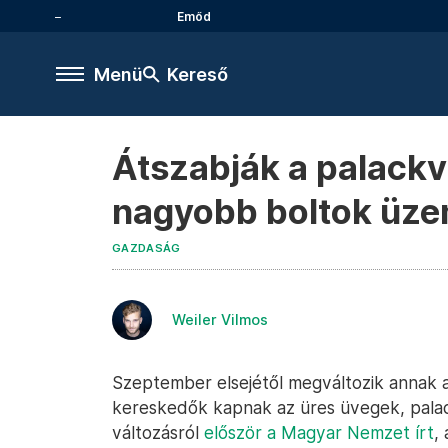
Emőd
Menü
Kereső
Átszabják a palackv
nagyobb boltok üzem
GAZDASÁG
Weiler Vilmos
Szeptember elsejétől megváltozik annak a
kereskedők kapnak az üres üvegek, palac
változásról
először a Magyar Nemzet írt
,