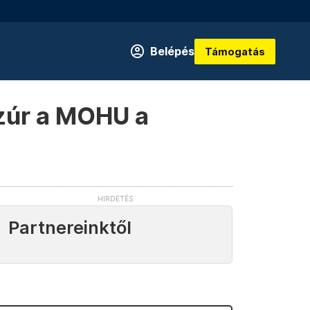
Belépés
Támogatás
szúr a MOHU a
Partnereinktől