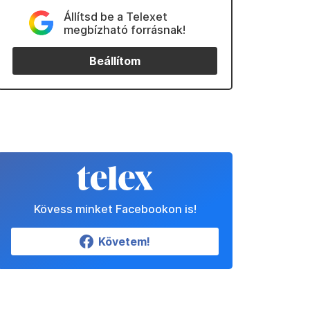
Állítsd be a Telexet
megbízható forrásnak!
Beállítom
Kövess minket Facebookon is!
Követem!