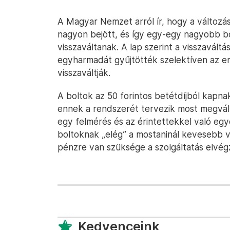
A Magyar Nemzet arról ír, hogy a változás
nagyon bejött, és így egy-egy nagyobb bo
visszaváltanak. A lap szerint a visszaváltá
egyharmadát gyűjtötték szelektíven az e
visszaváltják.
A boltok az 50 forintos betétdíjból kapna
ennek a rendszerét tervezik most megvál
egy felmérés és az érintettekkel való egy
boltoknak „elég” a mostaninál kevesebb vi
pénzre van szüksége a szolgáltatás elvég
Kedvenceink