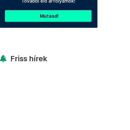
További élő árfolyamok!
Mutasd!
Friss hírek