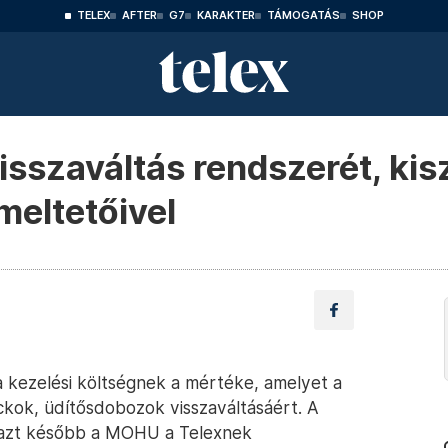
TELEX
AFTER
G7
KARAKTER
TÁMOGATÁS
SHOP
isszaváltás rendszerét, ki
eltetőivel
 kezelési költségnek a mértéke, amelyet a
kok, üdítősdobozok visszaváltásáért. A
 azt később a MOHU a Telexnek