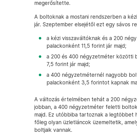
megerősítette.
A boltoknak a mostani rendszerben a kézi v
jár. Szeptember elsejétől ezt egy sávos re
a kézi visszaváltóknak és a 200 nég
palackonként 11,5 forint jár majd;
a 200 és 400 négyzetméter közötti b
7,5 forint jár majd;
a 400 négyzetméternél nagyobb bolto
palackonként 3,5 forintot kapnak ma
A változás értelmében tehát a 200 négyzet
jobban, a 400 négyzetméter feletti boltok
majd. Ez utóbbiba tartoznak a legtöbbet h
főleg olyan üzletláncok üzemeltetik, a
boltjaik vannak.