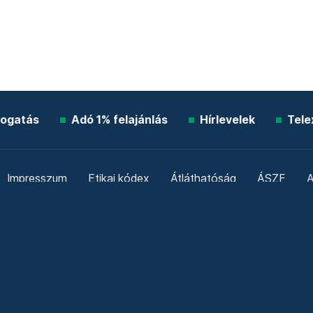
ogatás
Adó 1% felajánlás
Hírlevelek
Tele
Impresszum
Etikai kódex
Átláthatóság
ÁSZF
A
Süti beállítások
Szabályzatok
Kommentelési szabály