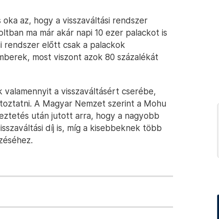
 oka az, hogy a visszaváltási rendszer
ltban ma már akár napi 10 ezer palackot is
si rendszer előtt csak a palackok
mberek, most viszont azok 80 százalékát
k valamennyit a visszaváltásért cserébe,
toztatni. A Magyar Nemzet szerint a Mohu
eztetés után jutott arra, hogy a nagyobb
sszaváltási díj is, míg a kisebbeknek több
zéséhez.