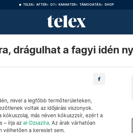
TELEX
AFTER
G7
KARAKTER
TÁMOGATÁS
SHOP
ra, drágulhat a fagyi idén n
dén, mivel a legfőbb termőterületeken,
zőtlenek voltak az időjárási viszonyok.
 a kókuszolaj, más néven kókuszzsír, ezért a
s – írja az
al-Dzsazíra
. Az árak várhatóan
 vélhetően a kereslet sem.