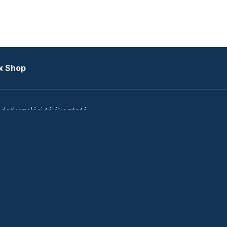
x Shop
datkezelési tájékoztató
zat
Telex Sales