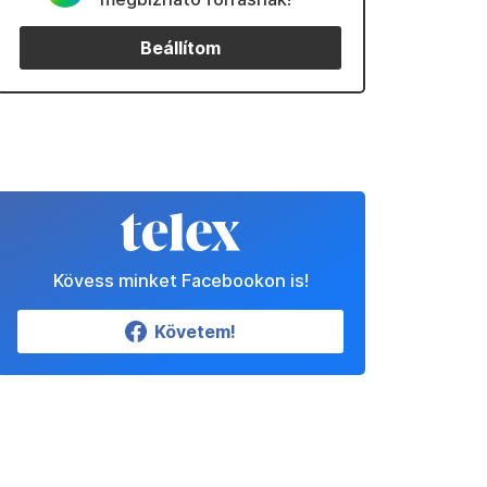
Beállítom
Kövess minket Facebookon is!
Követem!