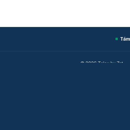
Tám
© 2026 Telex.hu Zrt.
Sütitájékoztató