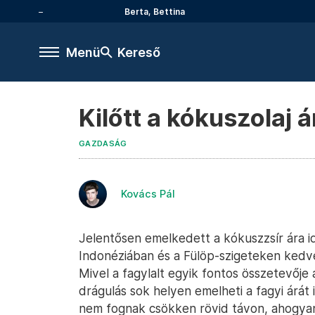
Berta, Bettina
Menü
Kereső
Kilőtt a kókuszolaj á
GAZDASÁG
Kovács Pál
Jelentősen emelkedett a kókuszzsír ára i
Indonéziában és a Fülöp-szigeteken kedve
Mivel a fagylalt egyik fontos összetevője
drágulás sok helyen emelheti a fagyi árát i
nem fognak csökken rövid távon, ahogyan