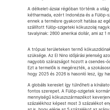
A délkelet-ázsiai régióban történik a vil
kétharmada, ezért Indonézia és a Fülöp-s
ennek a termésre gyakorolt hatása az eg
szállított fülöp-szigeteki kókuszolaj nag
tavalyinak: 2800 amerikai dollár, ami az 1 mi
A trópusi területeken termő kókuszdión
szüksége. Az El Nino időjárási jelenség a
nagyobb szárazságot hozott a csendes-óce
Ezt a termelők is megérezték, a szokásos
hogy 2025 és 2026 is hasonló lesz, így ha
A globális kereslet így túlnőheti a kínálat
fontos szerepet. A Fülöp-szigetek kormá
mennyiségű kókuszszármazékot keverjene
százalékhoz képest most 3 százalékot e
az is, hogy elérje az 5 százalékot az ará