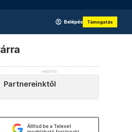
Belépés
Támogatás
yárra
Partnereinktől
Állítsd be a Telexet
megbízható forrásnak!