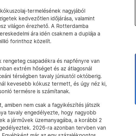
ág kókuszolaj-termelésének nagyjából
zigetek kedvezőtlen időjárása, valamint
ész világon érezhető. A Rotterdamba
ykereskedelmi ára idén csaknem a duplája a
llió forinthoz közelít.
ak rengeteg csapadékra és napfényre van
zonban extrém hőséget és az átlagosnál
áni térségben tavaly júniustól októberig.
nál kevesebb kókusz termett, és úgy néz ki,
sonló termésre is számítanak.
ot, amiben nem csak a fagyikészítés játszik
nya tavaly engedélyezte, hogy nagyobb
k a járművek üzemanyagába, a korábbi 2
ngedélyeztek. 2026-ra azonban tervben van
ny. Egyébként már az egy százalékpontos