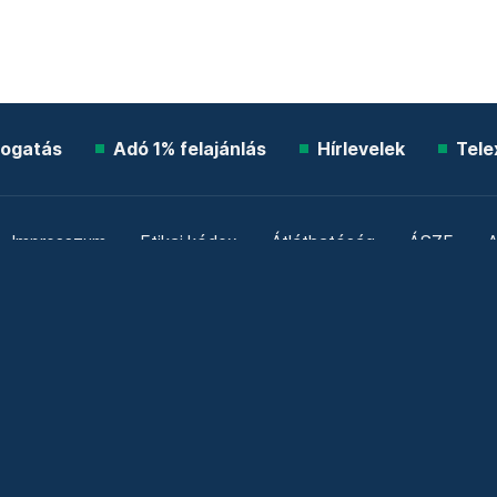
ogatás
Adó 1% felajánlás
Hírlevelek
Tele
Impresszum
Etikai kódex
Átláthatóság
ÁSZF
A
Süti beállítások
Szabályzatok
Kommentelési szabály