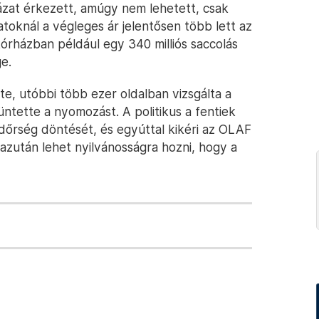
ázat érkezett, amúgy nem lehetett, csak
atoknál a végleges ár jelentősen több lett az
kórházban például egy 340 milliós saccolás
e.
e, utóbbi több ezer oldalban vizsgálta a
ntette a nyomozást. A politikus a fentiek
ndőrség döntését, és egyúttal kikéri az OLAF
azután lehet nyilvánosságra hozni, hogy a