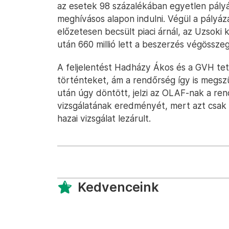
az esetek 98 százalékában egyetlen pály
meghívásos alapon indulni. Végül a pályáz
előzetesen becsült piaci árnál, az Uzsoki 
után 660 millió lett a beszerzés végösszeg
A feljelentést Hadházy Ákos és a GVH tett
történteket, ám a rendőrség így is megszü
után úgy döntött, jelzi az OLAF-nak a re
vizsgálatának eredményét, mert azt csak 
hazai vizsgálat lezárult.
Kedvenceink