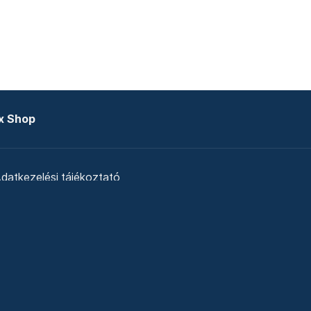
x Shop
datkezelési tájékoztató
zat
Telex Sales