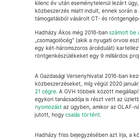
kilenc év után eseménytelenül lezárt ügy,
közbeszerzés miatt indult, ennek során a m
támogatásból vásárolt CT- és röntgengép
Hadházy Ákos még 2016-ban
számolt be 
„csomagolócég” (akik a nyugati orvosi es
egy két-háromszoros árcédulát) kartellez
röntgenkészülékeket egy 9 milliárdos pr
A Gazdasági Versenyhivatal 2016-ban kezd
közbeszerzéseket, míg végül 2020 januá
21 cégre.
A GVH többek között megállapít
egykori tanácsadója is részt vett az üzle
nyomozást
az ügyben, amikor az OLAF-nál i
jutott, hogy
csalás történt
.
Hadházy friss bejegyzésében azt írja, a k