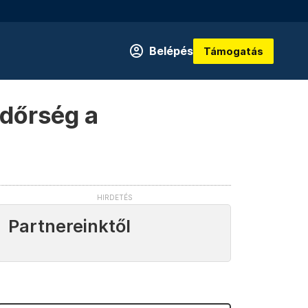
Belépés
Támogatás
ndőrség a
Partnereinktől