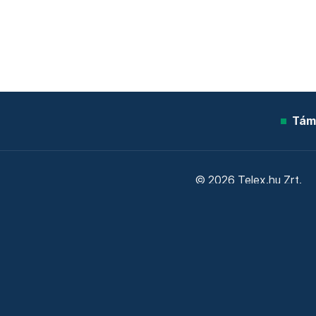
Tám
© 2026 Telex.hu Zrt.
Sütitájékoztató