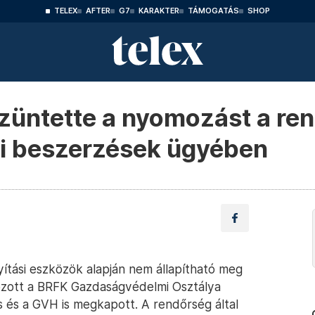
TELEX
AFTER
G7
KARAKTER
TÁMOGATÁS
SHOP
züntette a nyomozást a re
zi beszerzések ügyében
nyítási eszközök alapján nem állapítható meg
ozott a BRFK Gazdaságvédelmi Osztálya
 és a GVH is megkapott. A rendőrség által