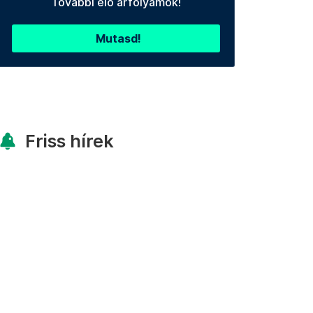
További élő árfolyamok!
Mutasd!
Friss hírek