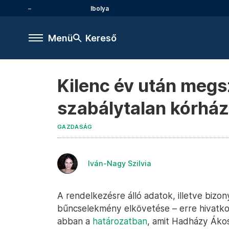
Ibolya
Menü
Kereső
Kilenc év után megs
szabálytalan kórhá
GAZDASÁG
Iván-Nagy Szilvia
A rendelkezésre álló adatok, illetve bizo
bűncselekmény elkövetése – erre hivatk
abban a
határozatban
, amit Hadházy Ákos