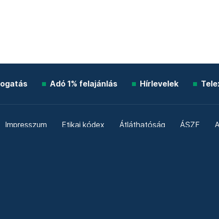
ogatás
Adó 1% felajánlás
Hírlevelek
Tele
Impresszum
Etikai kódex
Átláthatóság
ÁSZF
A
Süti beállítások
Szabályzatok
Kommentelési szabály