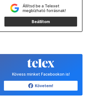
Állítsd be a Telexet
megbízható forrásnak!
Beállítom
Kövess minket Facebookon is!
Követem!