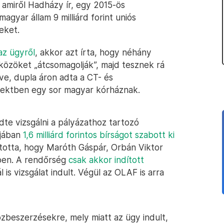
 amiről Hadházy ír, egy 2015-ös
agyar állam 9 milliárd forint uniós
eket.
az ügyről
, akkor azt írta, hogy néhány
zközöket „átcsomagolják”, majd tesznek rá
ve, dupla áron adta a CT- és
ojektben egy sor magyar kórháznak.
te vizsgálni a pályázathoz tartozó
rjában
1,6 milliárd forintos bírságot szabott ki
otta, hogy Maróth Gáspár, Orbán Viktor
tben. A rendőrség
csak akkor indított
s vizsgálat indult. Végül az OLAF is arra
özbeszerzésekre, mely miatt az ügy indult,