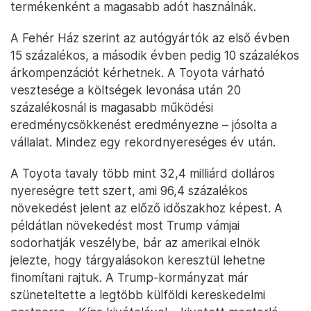
termékenként a magasabb adót használnák.
A Fehér Ház szerint az autógyártók az első évben
15 százalékos, a második évben pedig 10 százalékos
árkompenzációt kérhetnek. A Toyota várható
vesztesége a költségek levonása után 20
százalékosnál is magasabb működési
eredménycsökkenést eredményezne – jósolta a
vállalat. Mindez egy rekordnyereséges év után.
A Toyota tavaly több mint 32,4 milliárd dolláros
nyereségre tett szert, ami 96,4 százalékos
növekedést jelent az előző időszakhoz képest. A
példátlan növekedést most Trump vámjai
sodorhatják veszélybe, bár az amerikai elnök
jelezte, hogy tárgyalásokon keresztül lehetne
finomítani rajtuk. A Trump-kormányzat már
szüneteltette a legtöbb külföldi kereskedelmi