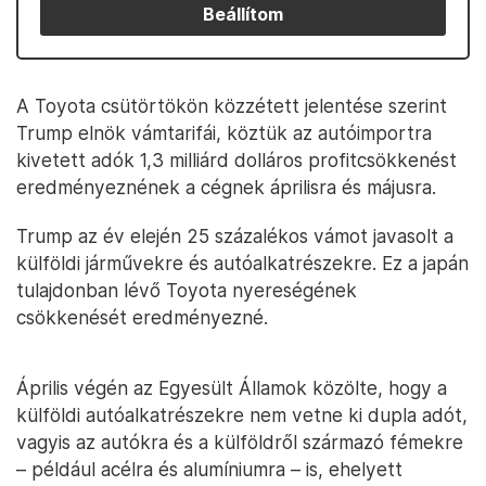
Beállítom
A Toyota csütörtökön közzétett jelentése szerint
Trump elnök vámtarifái, köztük az autóimportra
kivetett adók 1,3 milliárd dolláros profitcsökkenést
eredményeznének a cégnek áprilisra és májusra.
Trump az év elején 25 százalékos vámot javasolt a
külföldi járművekre és autóalkatrészekre. Ez a japán
tulajdonban lévő Toyota nyereségének
csökkenését eredményezné.
Április végén az Egyesült Államok közölte, hogy a
külföldi autóalkatrészekre nem vetne ki dupla adót,
vagyis az autókra és a külföldről származó fémekre
– például acélra és alumíniumra – is, ehelyett