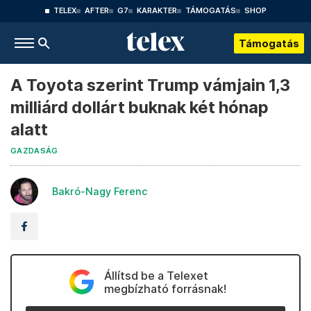
TELEX
AFTER
G7
KARAKTER
TÁMOGATÁS
SHOP
Támogatás
A Toyota szerint Trump vámjain 1,3
milliárd dollárt buknak két hónap
alatt
GAZDASÁG
Bakró-Nagy Ferenc
Állítsd be a Telexet
megbízható forrásnak!