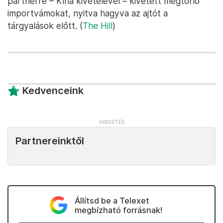
partnerre – Kína kivételével – kivetett megtorló
importvámokat, nyitva hagyva az ajtót a
tárgyalások előtt. (
The Hill
)
Kedvenceink
Partnereinktől
Állítsd be a Telexet
megbízható forrásnak!