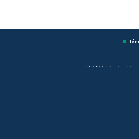
Tám
© 2026 Telex.hu Zrt.
Sütitájékoztató