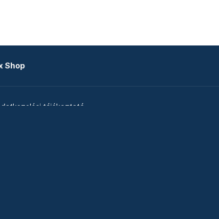
x Shop
datkezelési tájékoztató
zat
Telex Sales