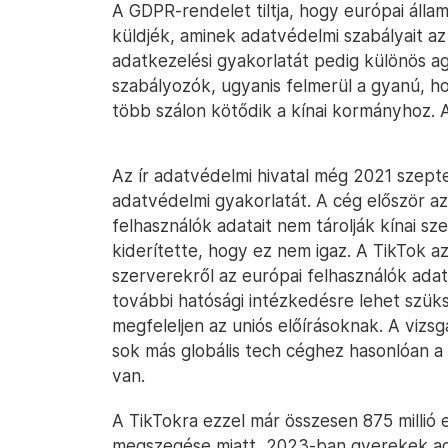
A GDPR-rendelet tiltja, hogy európai áll
küldjék, aminek adatvédelmi szabályait az
adatkezelési gyakorlatát pedig különös ag
szabályozók, ugyanis felmerül a gyanú, ho
több szálon kötődik a kínai kormányhoz. 
Az ír adatvédelmi hivatal még 2021 szept
adatvédelmi gyakorlatát. A cég először a
felhasználók adatait nem tárolják kínai sz
kiderítette, hogy ez nem igaz. A TikTok azó
szerverekről az európai felhasználók adat
további hatósági intézkedésre lehet szük
megfeleljen az uniós előírásoknak. A vizsgá
sok más globális tech céghez hasonlóan a
van.
A TikTokra ezzel már összesen 875 millió
megszegése miatt, 2023-ban gyerekek ad