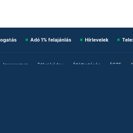
ogatás
Adó 1% felajánlás
Hírlevelek
Tele
Impresszum
Etikai kódex
Átláthatóság
ÁSZF
A
Süti beállítások
Szabályzatok
Kommentelési szabály