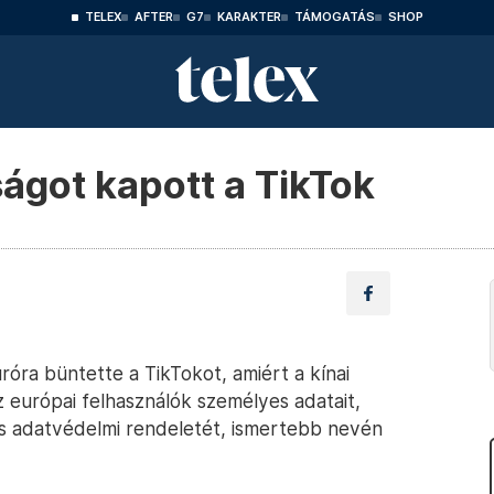
TELEX
AFTER
G7
KARAKTER
TÁMOGATÁS
SHOP
ságot kapott a TikTok
uróra büntette a TikTokot, amiért a kínai
z európai felhasználók személyes adatait,
os adatvédelmi rendeletét, ismertebb nevén