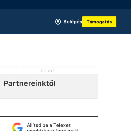
Belépés
Támogatás
Partnereinktől
Állítsd be a Telexet
megbízható forrásnak!