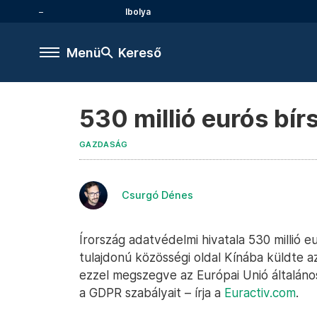
Ibolya
Menü
Kereső
530 millió eurós bír
GAZDASÁG
Csurgó Dénes
Írország adatvédelmi hivatala 530 millió e
tulajdonú közösségi oldal Kínába küldte a
ezzel megszegve az Európai Unió általán
a GDPR szabályait – írja a
Euractiv.com
.