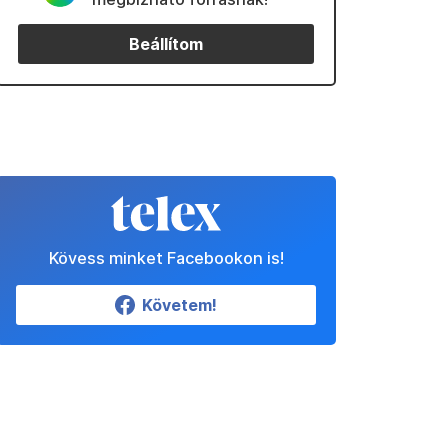
Beállítom
Kövess minket Facebookon is!
Követem!