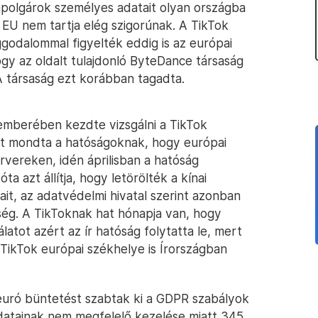
ampolgárok személyes adatait olyan országba
 EU nem tartja elég szigorúnak. A TikTok
godalommal figyelték eddig is az európai
gy az oldalt tulajdonló ByteDance társaság
A társaság ezt korábban tagadta.
emberében kezdte vizsgálni a TikTok
zt mondta a hatóságoknak, hogy európai
ervereken, idén áprilisban a hatóság
ta azt állítja, hogy letörölték a kínai
ait, az adatvédelmi hivatal szerint azonban
ség. A TikToknak hat hónapja van, hogy
latot azért az ír hatóság folytatta le, mert
 TikTok európai székhelye is Írországban
 euró büntetést szabtak ki a GDPR szabályok
atainak nem megfelelő kezelése miatt 345