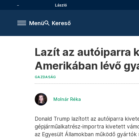
László
Menü
Kereső
Lazít az autóiparra
Amerikában lévő gy
GAZDASÁG
Molnár Réka
Donald Trump lazított az autóiparra kive
gépjárműalkatrész-importra kivetett vámo
az Egyesült Államokban működő gyártók s