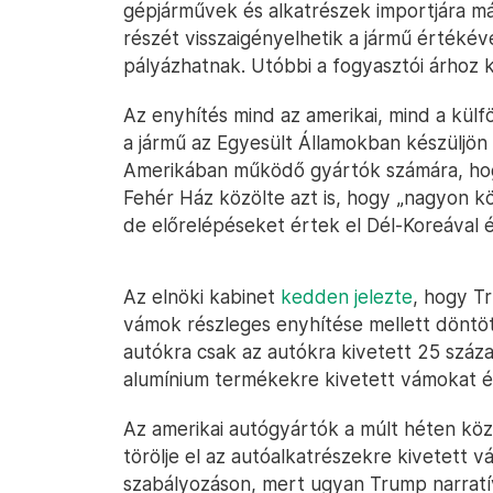
gépjárművek és alkatrészek importjára m
részét visszaigényelhetik a jármű értékév
pályázhatnak. Utóbbi a fogyasztói árhoz k
Az enyhítés mind az amerikai, mind a külfö
a jármű az Egyesült Államokban készüljön 
Amerikában működő gyártók számára, hogy 
Fehér Ház közölte azt is, hogy „nagyon kö
de előrelépéseket értek el Dél-Koreával é
Az elnöki kabinet
kedden jelezte
, hogy T
vámok részleges enyhítése mellett döntött
autókra csak az autókra kivetett 25 százal
alumínium termékekre kivetett vámokat 
Az amerikai autógyártók a múlt héten köz
törölje el az autóalkatrészekre kivetett v
szabályozáson, mert ugyan Trump narratív