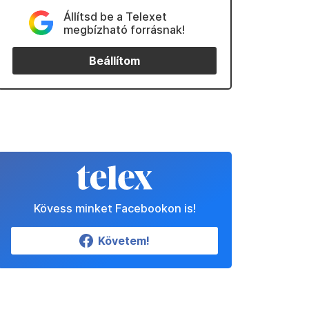
Állítsd be a Telexet
megbízható forrásnak!
Beállítom
Kövess minket Facebookon is!
Követem!