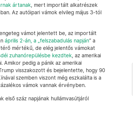
arnak ártanak
, mert importált alkatrészek
ban. Az autóipari vámok elvileg május 3-tól
engeteg vámot jelentett be, az importált
án
április 2-án, a „felszabadulás napján
” a
ltérő mértékű, de elég jelentős vámokat
zsdéi zuhanórepülésbe kezdtek
, az amerikai
. Amikor pedig a pánik az amerikai
 Trump visszakozott és bejelentette, hogy 90
ínával szemben viszont még eszkalálta is a
százalékos vámok vannak érvényben.
ak első száz napjának hullámvasútjáról