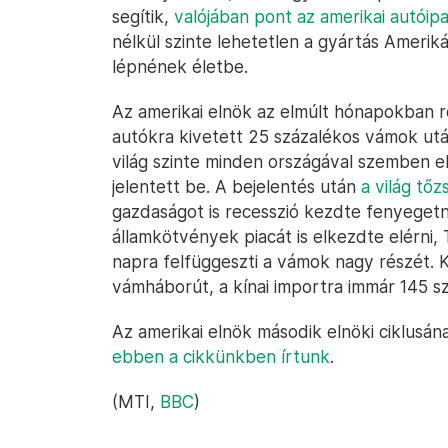
segítik,
valójában pont az amerikai autóip
nélkül szinte lehetetlen a gyártás Ameriká
lépnének életbe.
Az amerikai elnök az elmúlt hónapokban r
autókra kivetett 25 százalékos vámok ut
világ szinte minden országával szemben e
jelentett be. A bejelentés után
a világ tő
gazdaságot is recesszió kezdte fenyegetni
államkötvények piacát is elkezdte elérni,
napra felfüggeszti a vámok nagy részét. K
vámháborút, a kínai importra immár 145 
Az amerikai elnök második elnöki ciklusán
ebben a cikkünkben írtunk
.
(MTI,
BBC
)