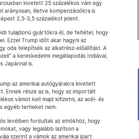
árciusban kivetett 25 százalékos vám egy
el arányosan, illetve kompenzációkra is
épest 2,5-3,5 százalékot jelent.
ldi tulajdonú gyártókra él, de feltétel, hogy
el. Ezzel Trump időt akar hagyni az
oda telepítsék az alkatrész-előállítást. A
zeli” a kereskedelmi megállapodás Indiával,
s Japánnal is.
rump az amerikai autógyárakra kivetett
. Ennek része az is, hogy az importált
ékos vámot kell majd kifizetni, az acél- és
és egyéb terheket nem.
ös levélben fordultak az elnökhöz, hogy
ámokat, vagy legalább lazítson a
ája szerint a vámok az amerikai ipart