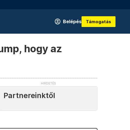
Belépés
Támogatás
rump, hogy az
Partnereinktől