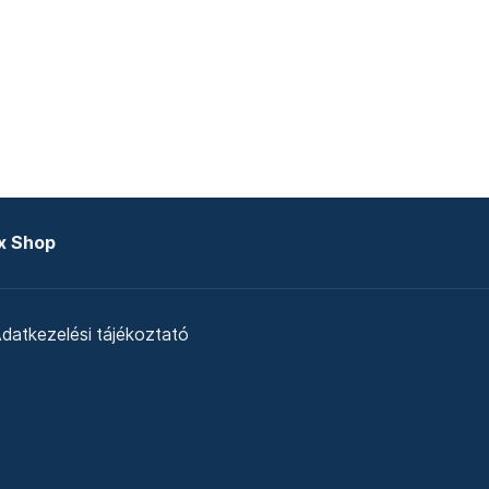
x Shop
datkezelési tájékoztató
zat
Telex Sales