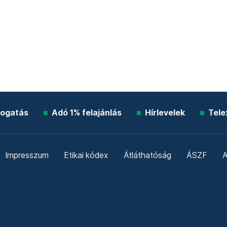
ogatás
Adó 1% felajánlás
Hírlevelek
Tele
Impresszum
Etikai kódex
Átláthatóság
ÁSZF
A
Süti beállítások
Szabályzatok
Kommentelési szabály