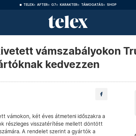
TELEX
AFTER
G7
KARAKTER
TÁMOGATÁS
SHOP
 kivetett vámszabályokon T
ártóknak kedvezzen
tett vámokon, két éves átmeteni időszakra a
k részleges visszatérítése mellett döntött
zámára. A rendelet szerint a gyártók a