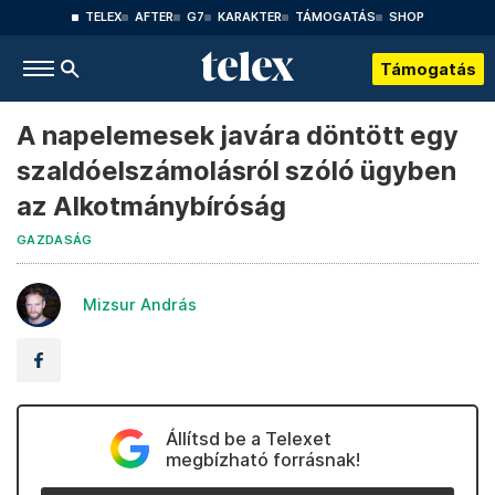
TELEX
AFTER
G7
KARAKTER
TÁMOGATÁS
SHOP
Támogatás
A napelemesek javára döntött egy
szaldóelszámolásról szóló ügyben
az Alkotmánybíróság
GAZDASÁG
Mizsur András
Állítsd be a Telexet
megbízható forrásnak!