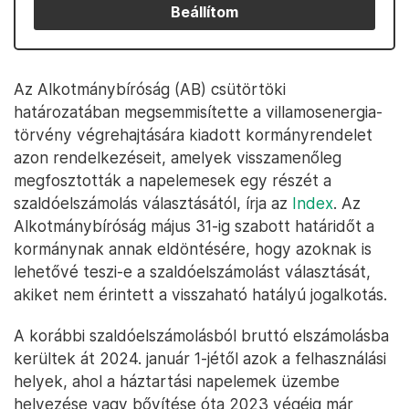
Beállítom
Az Alkotmánybíróság (AB) csütörtöki
határozatában megsemmisítette a villamosenergia-
törvény végrehajtására kiadott kormányrendelet
azon rendelkezéseit, amelyek visszamenőleg
megfosztották a napelemesek egy részét a
szaldóelszámolás választásától, írja az
Index
. Az
Alkotmánybíróság május 31-ig szabott határidőt a
kormánynak annak eldöntésére, hogy azoknak is
lehetővé teszi-e a szaldóelszámolást választását,
akiket nem érintett a visszaható hatályú jogalkotás.
A korábbi szaldóelszámolásból bruttó elszámolásba
kerültek át 2024. január 1-jétől azok a felhasználási
helyek, ahol a háztartási napelemek üzembe
helyezése vagy bővítése óta 2023 végéig már