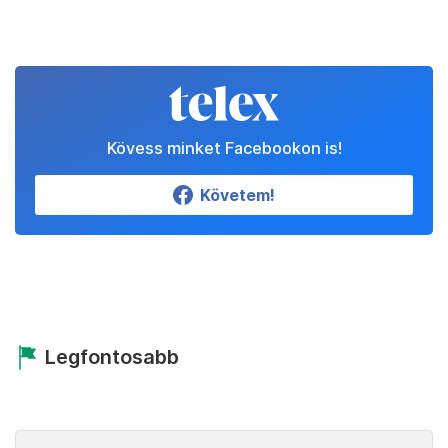
Kövess minket Facebookon is!
Követem!
Legfontosabb