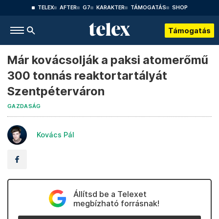
TELEX
AFTER
G7
KARAKTER
TÁMOGATÁS
SHOP
Támogatás
Már kovácsolják a paksi atomerőmű
300 tonnás reaktortartályát
Szentpéterváron
GAZDASÁG
Kovács Pál
Állítsd be a Telexet
megbízható forrásnak!