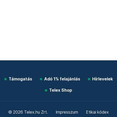
Támogatás
Adó 1% felajánlás
Hírlevelek
Telex Shop
© 2026 Telex.hu Zrt.
Impresszum
Etikai kódex