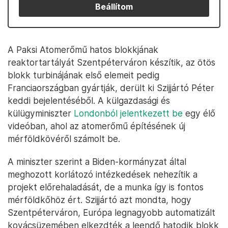
Beállítom
A Paksi Atomerőmű hatos blokkjának
reaktortartályát Szentpéterváron készítik, az ötös
blokk turbinájának első elemeit pedig
Franciaországban gyártják, derült ki Szijjártó Péter
keddi bejelentéséből. A külgazdasági és
külügyminiszter
Londonból jelentkezett be
egy élő
videóban, ahol az atomerőmű építésének új
mérföldkövéről számolt be.
A miniszter szerint a Biden-kormányzat által
meghozott korlátozó intézkedések nehezítik a
projekt előrehaladását, de a munka így is fontos
mérföldkőhöz ért. Szijjártó azt mondta, hogy
Szentpéterváron, Európa legnagyobb automatizált
kovácsüzemében elkezdték a leendő hatodik blokk