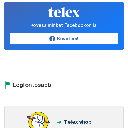
Kövess minket Facebookon is!
Követem!
Legfontosabb
Telex shop