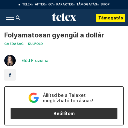
TELEX
AFTER
G7
KARAKTER
TÁMOGATÁS
SHOP
Támogatás
Folyamatosan gyengül a dollár
GAZDASÁG
KÜLFÖLD
Előd Fruzsina
Állítsd be a Telexet
megbízható forrásnak!
Beállítom