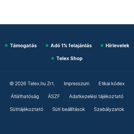
Támogatás
Adó 1% felajánlás
Hírlevelek
Telex Shop
© 2026 Telex.hu Zrt.
Impresszum
Etikai kódex
Átláthatóság
ÁSZF
Adatkezelési tájékoztató
Sütitájékoztató
Süti beállítások
Szabályzatok
Kommentelési szabályzat
Telex Sales