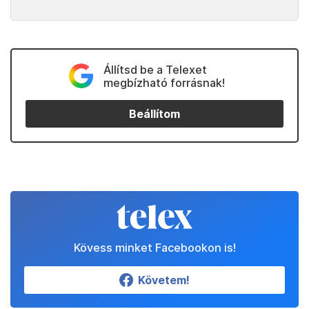
Állítsd be a Telexet
megbízható forrásnak!
Beállítom
Kövess minket Facebookon is!
Követem!