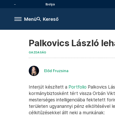
Ibolya
Menü
Kereső
Palkovics László le
GAZDASÁG
Előd Fruzsina
Interjút készített a
Portfolio
Palkovics Lás
kormánybiztosként tért vissza Orbán Vikto
mesterséges intelligenciába fektetett for
területen ugyanannyi pénz elköltésével le
célkitűzésekkel állt neki a munkának: