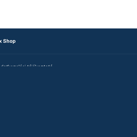
x Shop
datkezelési tájékoztató
zat
Telex Sales