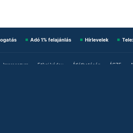
ogatás
Adó 1% felajánlás
Hírlevelek
Tele
Impresszum
Etikai kódex
Átláthatóság
ÁSZF
A
Süti beállítások
Szabályzatok
Kommentelési szabály