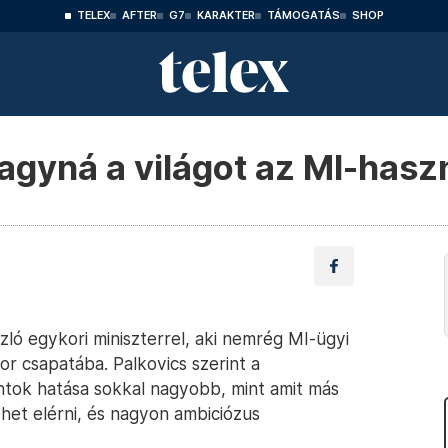
TELEX
AFTER
G7
KARAKTER
TÁMOGATÁS
SHOP
hagyná a világot az MI-has
zló egykori miniszterrel, aki nemrég MI-ügyi
r csapatába. Palkovics szerint a
intok hatása sokkal nagyobb, mint amit más
het elérni, és nagyon ambiciózus