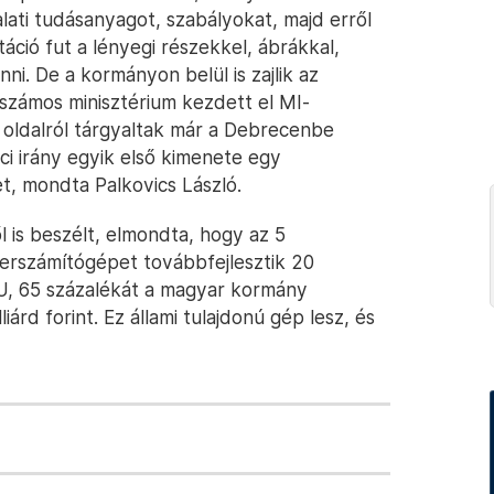
lalati tudásanyagot, szabályokat, majd erről
áció fut a lényegi részekkel, ábrákkal,
nni. De a kormányon belül is zajlik az
 számos minisztérium kezdett el MI-
i oldalról tárgyaltak már a Debrecenbe
i irány egyik első kimenete egy
t, mondta Palkovics László.
is beszélt, elmondta, hogy az 5
perszámítógépet továbbfejlesztik 20
EU, 65 százalékát a magyar kormány
iárd forint. Ez állami tulajdonú gép lesz, és