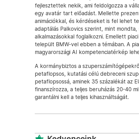
fejlesztettek nekik, ami feldolgozza a vál
egy avatár tart előadást. Mellette prezent
animációkkal, és kérdéseket is fel lehet te
adaptálás Palkovics szerint, mint mondta,
alkalmazásokkal foglalkozni. Emellett piac
települt BMW-vel ebben a témában. A piac
magyarországi AI kompetenciatérkép lehe
A kormánybiztos a szuperszámítógépekről 
petaflopsos, kutatási célú debreceni szu
petaflopsossá, aminek 35 százalékát az 
finanszírozza, a teljes beruházás 20-40 mill
garantálni kell a teljes kihasználtságát.
Kedvenceink