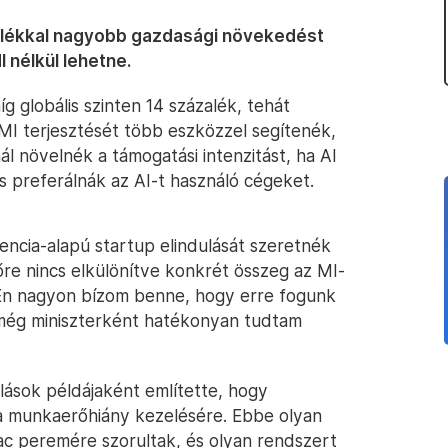
zalékkal nagyobb gazdasági növekedést
I nélkül lehetne.
íg globális szinten 14 százalék, tehát
 MI terjesztését több eszközzel segítenék,
nál növelnék a támogatási intenzitást, ha AI
s preferálnák az AI-t használó cégeket.
encia-alapú startup elindulását szeretnék
lőre nincs elkülönítve konkrét összeg az MI-
„Én nagyon bízom benne, hogy erre fogunk
 még miniszterként hatékonyan tudtam
nálások példájaként említette, hogy
 a munkaerőhiány kezelésére. Ebbe olyan
c peremére szorultak, és olyan rendszert