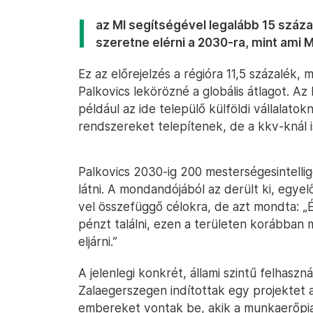
az MI segítségével legalább 15 szá
szeretne elérni a 2030-ra, mint ami M
Ez az előrejelzés a régióra 11,5 százalék, m
Palkovics lekörözné a globális átlagot. Az
például az ide települő külföldi vállalatok
rendszereket telepítenek, de a kkv-knál i
Palkovics 2030-ig 200 mesterségesintellig
látni. A mondandójából az derült ki, egye
vel összefüggő célokra, de azt mondta: 
pénzt találni, ezen a területen korábban
eljárni.”
A jelenlegi konkrét, állami szintű felhasz
Zalaegerszegen indítottak egy projektet
embereket vontak be, akik a munkaerőpia