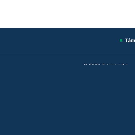
Tám
© 2026 Telex.hu Zrt.
Sütitájékoztató