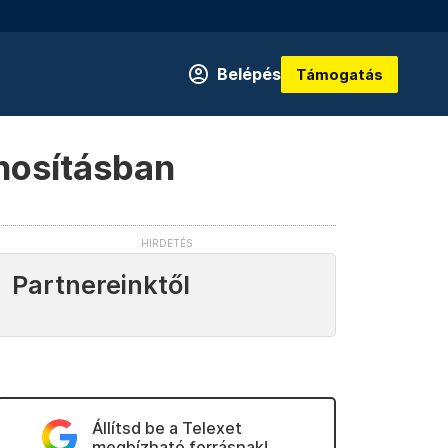
Belépés
Támogatás
znosításban
Partnereinktől
Állítsd be a Telexet
megbízható forrásnak!