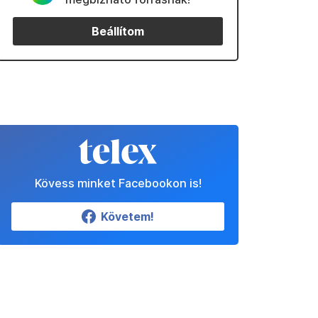
Beállítom
Kövess minket Facebookon is!
Követem!