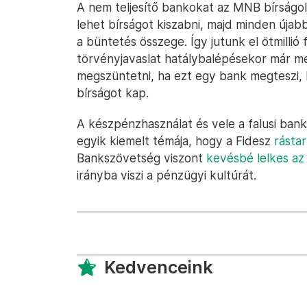
A nem teljesítő bankokat az MNB bírságol
lehet bírságot kiszabni, majd minden úja
a büntetés összege. Így jutunk el ötmillió f
törvényjavaslat hatálybalépésekor már 
megszüntetni, ha ezt egy bank megteszi, ké
bírságot kap.
A készpénzhasználat és vele a falusi ban
egyik kiemelt témája, hogy a Fidesz
rástar
Bankszövetség viszont
kevésbé lelkes az
irányba viszi a pénzügyi kultúrát.
Kedvenceink