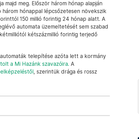
ja majd meg. Először három hónap alapján
bb három hónappal lépcsőzetesen növekszik
orinttól 150 millió forintig 24 hónap alatt. A
meglévő automata üzemeltetését sem szabad
tmilliótól kétszázmillió forintig terjedő
kautomaták telepítése azóta lett a kormány
tolt a Mi Hazánk szavazóira.
A
 elképzeléstől
, szerintük drága és rossz