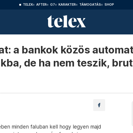
TELEX
AFTER
G7
KARAKTER
TÁMOGATÁS
SHOP
at: a bankok közös automat
akba, de ha nem teszik, brut
ében minden faluban kell hogy legyen majd