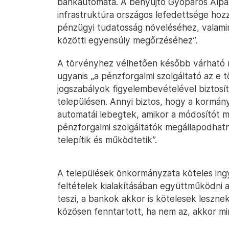
bankautomata. A benyújtó Gyopáros Alpár
infrastruktúra országos lefedettsége hozzá
pénzügyi tudatosság növeléséhez, valamint
közötti egyensúly megőrzéséhez”.
A törvényhez vélhetően később várható m
ugyanis „a pénzforgalmi szolgáltató az e 
jogszabályok figyelembevételével biztosí
településen. Annyi biztos, hogy a kormán
automatái lebegtek, amikor a módosítót m
pénzforgalmi szolgáltatók megállapodha
telepítik és működtetik”.
A települések önkormányzata köteles ingy
feltételek kialakításában együttműködni a
teszi, a bankok akkor is kötelesek leszn
közösen fenntartott, ha nem az, akkor min