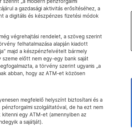
 szerint „a modern pénzforgalmi
járul a gazdasági aktivitás erősítéséhez, a
 a digitális és készpénzes fizetési módok
ég végrehajtási rendelet, a szöveg szerint
törvény felhatalmazása alapján kiadott
tja” majd a készpénzfelvételt bármely
y szeme előtt nem egy-egy bank saját
egfogalmazta, a törvény szerint ugyanis „a
tnak abban, hogy az ATM-et közösen
enesen megfelelő helyszínt biztosítani és a
 pénzforgalmi szolgáltatóval, de ha ezt nem
ek kitenni egy ATM-et (amennyiben az
degyik a sajátját).