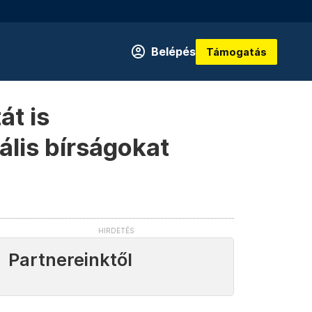
Belépés
Támogatás
át is
ális bírságokat
Partnereinktől