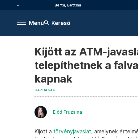
Berta, Bettina
Menü
Kereső
Kijött az ATM-javasl
telepíthetnek a falv
kapnak
GAZDASÁG
Előd Fruzsina
Kijött a
törvényjavaslat
, amelynek értelm