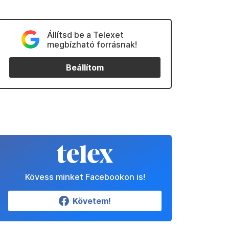
Állítsd be a Telexet
megbízható forrásnak!
Beállítom
Kövess minket Facebookon is!
Követem!