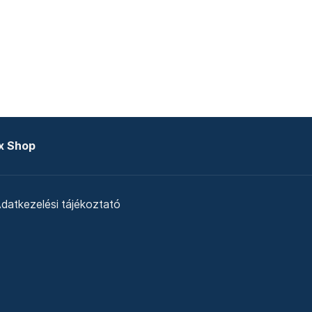
x Shop
datkezelési tájékoztató
zat
Telex Sales