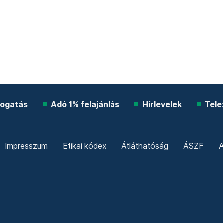
ogatás
Adó 1% felajánlás
Hírlevelek
Tele
Impresszum
Etikai kódex
Átláthatóság
ÁSZF
A
Süti beállítások
Szabályzatok
Kommentelési szabály