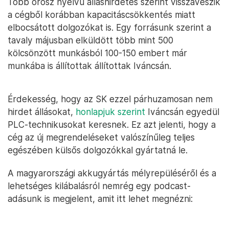
Több orosz nyelvű álláshirdetés szerint visszaveszik
a cégből korábban kapacitáscsökkentés miatt
elbocsátott dolgozókat is. Egy forrásunk szerint a
tavaly májusban elküldött több mint 500
kölcsönzött munkásból 100-150 embert már
munkába is állítottak állítottak Iváncsán.
Érdekesség, hogy az SK ezzel párhuzamosan nem
hirdet állásokat,
honlapjuk szerint
Iváncsán egyedül
PLC-technikusokat keresnek. Ez azt jelenti, hogy a
cég az új megrendeléseket valószínűleg teljes
egészében külsős dolgozókkal gyártatná le.
A magyarországi akkugyártás mélyrepüléséről és a
lehetséges kilábalásról nemrég egy podcast-
adásunk is megjelent, amit itt lehet megnézni: