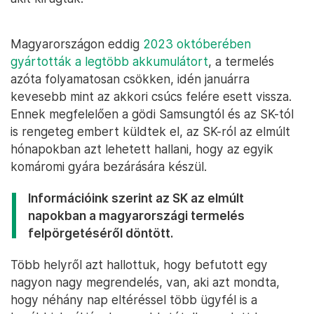
Magyarországon eddig
2023 októberében
gyártották a legtöbb akkumulátort
, a termelés
azóta folyamatosan csökken, idén januárra
kevesebb mint az akkori csúcs felére esett vissza.
Ennek megfelelően a gödi Samsungtól és az SK-tól
is rengeteg embert küldtek el, az SK-ról az elmúlt
hónapokban azt lehetett hallani, hogy az egyik
komáromi gyára bezárására készül.
Információink szerint az SK az elmúlt
napokban a magyarországi termelés
felpörgetéséről döntött.
Több helyről azt hallottuk, hogy befutott egy
nagyon nagy megrendelés, van, aki azt mondta,
hogy néhány nap eltéréssel több ügyfél is a