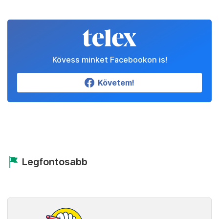
Kövess minket Facebookon is!
Követem!
Legfontosabb