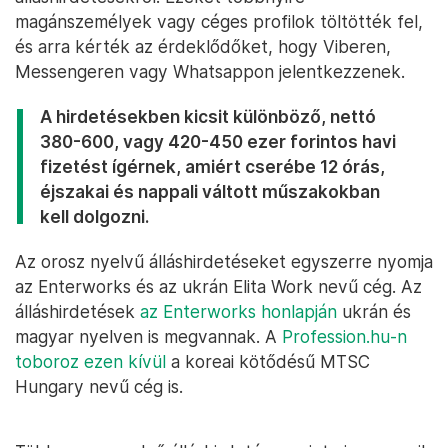
magánszemélyek vagy céges profilok töltötték fel,
és arra kérték az érdeklődőket, hogy Viberen,
Messengeren vagy Whatsappon jelentkezzenek.
A hirdetésekben kicsit különböző, nettó
380-600, vagy 420-450 ezer forintos havi
fizetést ígérnek, amiért cserébe 12 órás,
éjszakai és nappali váltott műszakokban
kell dolgozni.
Az orosz nyelvű álláshirdetéseket egyszerre nyomja
az Enterworks és az ukrán Elita Work nevű cég. Az
álláshirdetések
az Enterworks honlapján
ukrán és
magyar nyelven is megvannak. A
Profession.hu-n
toboroz ezen kívül
a koreai kötődésű MTSC
Hungary nevű cég is.