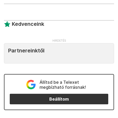
Kedvenceink
Partnereinktől
Állítsd be a Telexet
megbízható forrásnak!
Beállítom