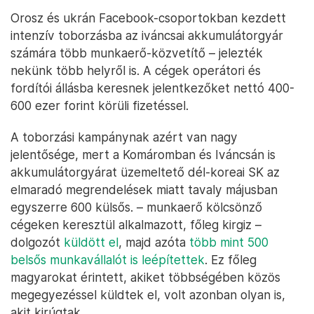
Orosz és ukrán Facebook-csoportokban kezdett
intenzív toborzásba az iváncsai akkumulátorgyár
számára több munkaerő-közvetítő – jelezték
nekünk több helyről is. A cégek operátori és
fordítói állásba keresnek jelentkezőket nettó 400-
600 ezer forint körüli fizetéssel.
A toborzási kampánynak azért van nagy
jelentősége, mert a Komáromban és Iváncsán is
akkumulátorgyárat üzemeltető dél-koreai SK az
elmaradó megrendelések miatt tavaly májusban
egyszerre 600 külsős. – munkaerő kölcsönző
cégeken keresztül alkalmazott, főleg kirgiz –
dolgozót
küldött el
, majd azóta
több mint 500
belsős munkavállalót is leépítettek
. Ez főleg
magyarokat érintett, akiket többségében közös
megegyezéssel küldtek el, volt azonban olyan is,
akit kirúgtak.