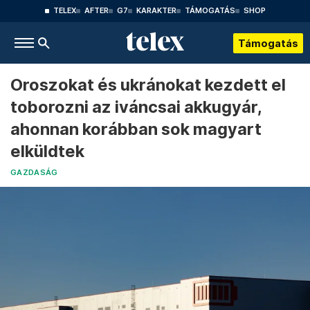
TELEX
AFTER
G7
KARAKTER
TÁMOGATÁS
SHOP
Támogatás
Oroszokat és ukránokat kezdett el
toborozni az iváncsai akkugyár,
ahonnan korábban sok magyart
elküldtek
GAZDASÁG