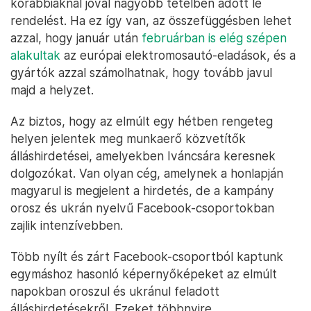
korábbiaknál jóval nagyobb tételben adott le
rendelést. Ha ez így van, az összefüggésben lehet
azzal, hogy január után
februárban is elég szépen
alakultak
az európai elektromosautó-eladások, és a
gyártók azzal számolhatnak, hogy tovább javul
majd a helyzet.
Az biztos, hogy az elmúlt egy hétben rengeteg
helyen jelentek meg munkaerő közvetítők
álláshirdetései, amelyekben Iváncsára keresnek
dolgozókat. Van olyan cég, amelynek a honlapján
magyarul is megjelent a hirdetés, de a kampány
orosz és ukrán nyelvű Facebook-csoportokban
zajlik intenzívebben.
Több nyílt és zárt Facebook-csoportból kaptunk
egymáshoz hasonló képernyőképeket az elmúlt
napokban oroszul és ukránul feladott
álláshirdetésekről. Ezeket többnyire