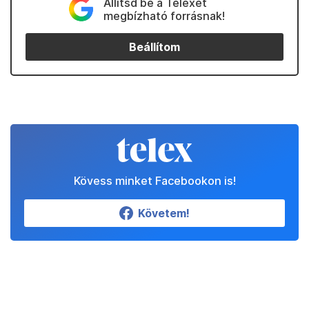
Állítsd be a Telexet
megbízható forrásnak!
Beállítom
Kövess minket Facebookon is!
Követem!