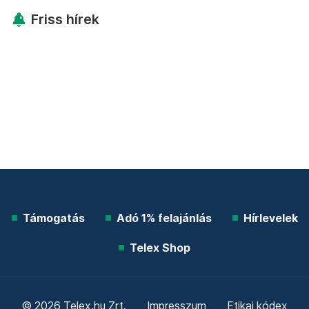
Friss hírek
Támogatás
Adó 1% felajánlás
Hírlevelek
Telex Shop
© 2026 Telex.hu Zrt.
Impresszum
Etikai kódex