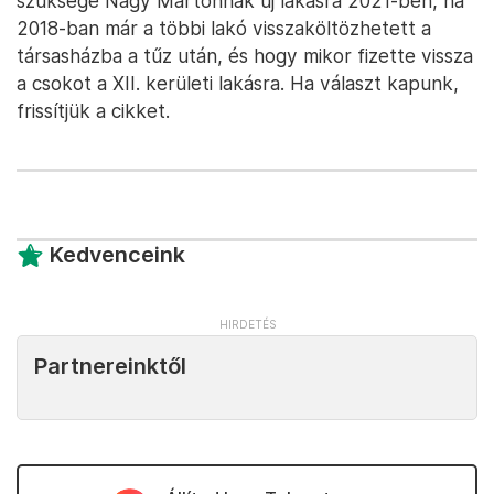
szüksége Nagy Mártonnak új lakásra 2021-ben, ha
2018-ban már a többi lakó visszaköltözhetett a
társasházba a tűz után, és hogy mikor fizette vissza
a csokot a XII. kerületi lakásra. Ha választ kapunk,
frissítjük a cikket.
Kedvenceink
Partnereinktől