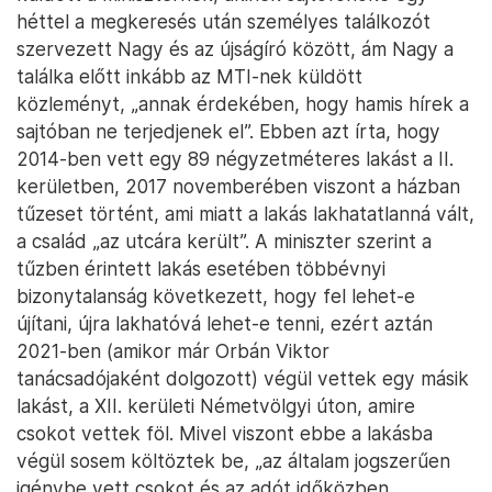
héttel a megkeresés után személyes találkozót
szervezett Nagy és az újságíró között, ám Nagy a
találka előtt inkább az MTI-nek küldött
közleményt, „annak érdekében, hogy hamis hírek a
sajtóban ne terjedjenek el”. Ebben azt írta, hogy
2014-ben vett egy 89 négyzetméteres lakást a II.
kerületben, 2017 novemberében viszont a házban
tűzeset történt, ami miatt a lakás lakhatatlanná vált,
a család „az utcára került”. A miniszter szerint a
tűzben érintett lakás esetében többévnyi
bizonytalanság következett, hogy fel lehet-e
újítani, újra lakhatóvá lehet-e tenni, ezért aztán
2021-ben (amikor már Orbán Viktor
tanácsadójaként dolgozott) végül vettek egy másik
lakást, a XII. kerületi Németvölgyi úton, amire
csokot vettek föl. Mivel viszont ebbe a lakásba
végül sosem költöztek be, „az általam jogszerűen
igénybe vett csokot és az adót időközben