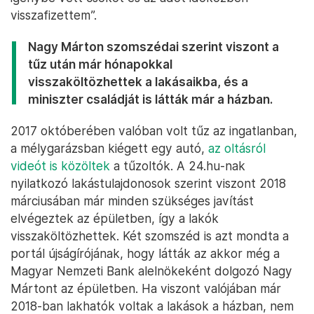
visszafizettem”.
Nagy Márton szomszédai szerint viszont a
tűz után már hónapokkal
visszaköltözhettek a lakásaikba, és a
miniszter családját is látták már a házban.
2017 októberében valóban volt tűz az ingatlanban,
a mélygarázsban kiégett egy autó,
az oltásról
videót is közöltek
a tűzoltók. A 24.hu-nak
nyilatkozó lakástulajdonosok szerint viszont 2018
márciusában már minden szükséges javítást
elvégeztek az épületben, így a lakók
visszaköltözhettek. Két szomszéd is azt mondta a
portál újságírójának, hogy látták az akkor még a
Magyar Nemzeti Bank alelnökeként dolgozó Nagy
Mártont az épületben. Ha viszont valójában már
2018-ban lakhatók voltak a lakások a házban, nem