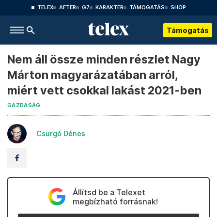
TELEX
AFTER
G7
KARAKTER
TÁMOGATÁS
SHOP
Támogatás
Nem áll össze minden részlet Nagy
Márton magyarázatában arról,
miért vett csokkal lakást 2021-ben
GAZDASÁG
Csurgó Dénes
Állítsd be a Telexet
megbízható forrásnak!