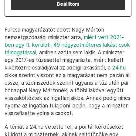
Beállítom
Furcsa magyarázatot adott Nagy Márton
nemzetgazdasági miniszter arra,
miért vett 2021-
ben egy II. kerületi, 49 négyzetméteres lakást csok
támogatással
, amiben azóta sem lakik. A miniszter
egy 2017-es tűzesettel magyarázta, miért kellett
kiköltöznie családjával az addigi lakásából, a
24.hu
cikke szerint viszont ez a magyarázat nem igazán áll
össze, a szomszédok szerint ugyanis a tűz után pár
hónappal Nagy Mártonék, a többi lakóval együtt
visszaköltöztek az ingatlanjaikba. Annak pedig nincs
nyoma az ingatlan tulajdoni lapján, hogy a miniszter
visszafizette volna a csokot.
A témát a 24.hu vetette fel, a portál kérdéseket
küldött a miniszternek, akinek sajtófőnöke egy