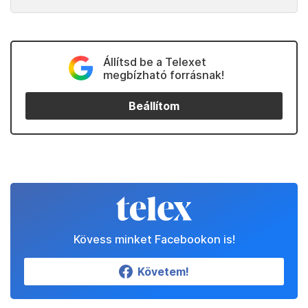
Állítsd be a Telexet
megbízható forrásnak!
Beállítom
Kövess minket Facebookon is!
Követem!