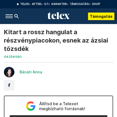
TELEX
AFTER
G7
KARAKTER
TÁMOGATÁS
SHOP
Támogatás
Kitart a rossz hangulat a
részvénypiacokon, esnek az ázsiai
tőzsdék
GAZDASÁG
Bánáti Anna
Állítsd be a Telexet
megbízható forrásnak!