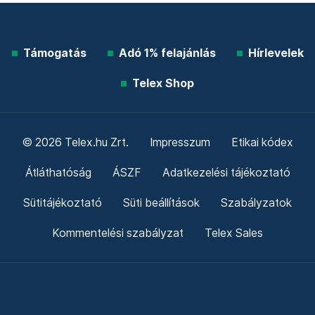
Támogatás
Adó 1% felajánlás
Hírlevelek
Telex Shop
© 2026 Telex.hu Zrt.
Impresszum
Etikai kódex
Átláthatóság
ÁSZF
Adatkezelési tájékoztató
Sütitájékoztató
Süti beállítások
Szabályzatok
Kommentelési szabályzat
Telex Sales