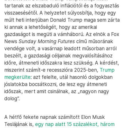
tartanak az elszabaduló inflációtól és a fogyasztás
visszaesésétől. A helyzetet súlyosbítja, hogy egy
múlt heti interjúban Donald Trump maga sem zárta
ki annak a lehetőségét, hogy az amerikai
gazdaságot is megüti a vámháború. Az elnök a Fox
News
Sunday Morning Futures
című műsorának
vendége volt, a vasárnap leadott műsorban arról
beszélt, a gazdasági céljainak megvalósításához
időre, átmeneti időszakra lesz szükség. A kérdést,
miszerint számít-e recesszióra 2025-ben,
Trump
megkerülte
: azt felelte, utál hasonló dolgokban
jóslatokba bocsátkozni, de lesz egy átmeneti
időszak, mert amit csinálnak, az „nagyon nagy
dolog”.
A hétfő fekete napnak számított Elon Musk
Teslájának is,
egy nap alatt 15 százalékot, három