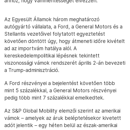
ahhoz, hogy vámmentességet élvezzen.
Az Egyesült Államok három meghatározó
autógyártó vállalata, a Ford, a General Motors és a
Stellantis vezetőivel folytatott egyeztetést
követően döntött úgy, hogy átmeneti időre kivételt
ad az importvám hatálya alól. A
kereskedelempolitikai lépésnek tekintett
viszonossági vámok rendszerét április 2-án bevezeti
a Trump-adminisztráció.
A Ford részvényei a bejelentést követően több
mint 5 százalékkal, a General Motors részvényei
pedig több mint 7 százalékkal emelkedtek.
Az S&P Global Mobility elemzői szerint az amerikai
vámok – amelyek az áruk beléptetésekor kivetett
adót jelentik – egy héten belül az észak-amerikai