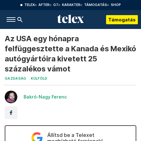
TELEX
AFTER
G7
KARAKTER
TÁMOGATÁS
SHOP
Támogatás
Az USA egy hónapra
felfüggesztette a Kanada és Mexikó
autógyártóira kivetett 25
százalékos vámot
GAZDASÁG
KÜLFÖLD
Bakró-Nagy Ferenc
Állítsd be a Telexet