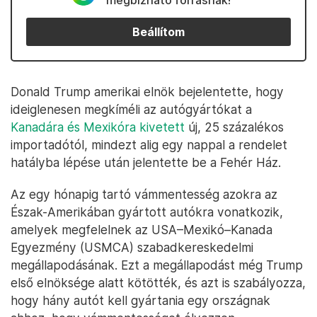
megbízható forrásnak!
Beállítom
Donald Trump amerikai elnök bejelentette, hogy
ideiglenesen megkíméli az autógyártókat a
Kanadára és Mexikóra kivetett
új, 25 százalékos
importadótól, mindezt alig egy nappal a rendelet
hatályba lépése után jelentette be a Fehér Ház.
Az egy hónapig tartó vámmentesség azokra az
Észak-Amerikában gyártott autókra vonatkozik,
amelyek megfelelnek az USA–Mexikó–Kanada
Egyezmény (USMCA) szabadkereskedelmi
megállapodásának. Ezt a megállapodást még Trump
első elnöksége alatt kötötték, és azt is szabályozza,
hogy hány autót kell gyártania egy országnak