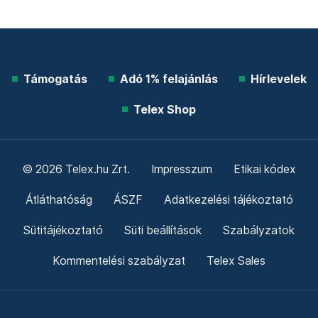
Támogatás
Adó 1% felajánlás
Hírlevelek
Telex Shop
© 2026 Telex.hu Zrt.
Impresszum
Etikai kódex
Átláthatóság
ÁSZF
Adatkezelési tájékoztató
Sütitájékoztató
Süti beállítások
Szabályzatok
Kommentelési szabályzat
Telex Sales