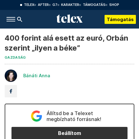
TELEX
AFTER
G7
KARAKTER
TÁMOGATÁS
SHOP
Támogatás
400 forint alá esett az euró, Orbán
szerint „ilyen a béke”
GAZDASÁG
Bánáti Anna
Állítsd be a Telexet
megbízható forrásnak!
Beállítom