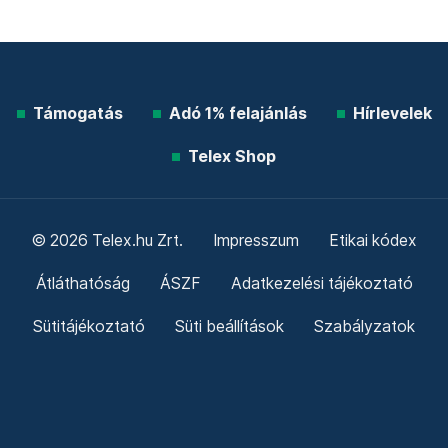
Támogatás
Adó 1% felajánlás
Hírlevelek
Telex Shop
© 2026 Telex.hu Zrt.
Impresszum
Etikai kódex
Átláthatóság
ÁSZF
Adatkezelési tájékoztató
Sütitájékoztató
Süti beállítások
Szabályzatok
Kommentelési szabályzat
Telex Sales