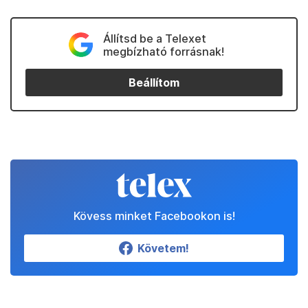
Állítsd be a Telexet
megbízható forrásnak!
Beállítom
Kövess minket Facebookon is!
Követem!