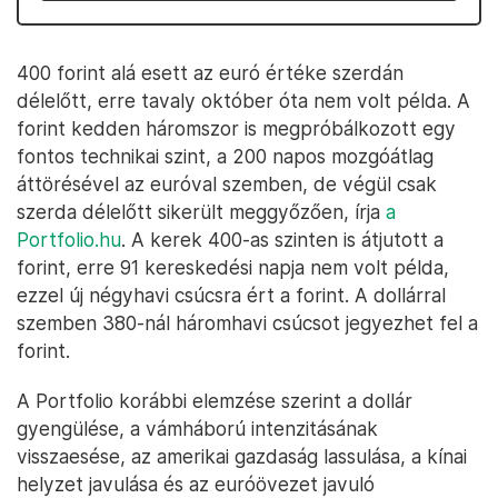
400 forint alá esett az euró értéke szerdán
délelőtt, erre tavaly október óta nem volt példa. A
forint kedden háromszor is megpróbálkozott egy
fontos technikai szint, a 200 napos mozgóátlag
áttörésével az euróval szemben, de végül csak
szerda délelőtt sikerült meggyőzően, írja
a
Portfolio.hu
. A kerek 400-as szinten is átjutott a
forint, erre 91 kereskedési napja nem volt példa,
ezzel új négyhavi csúcsra ért a forint. A dollárral
szemben 380-nál háromhavi csúcsot jegyezhet fel a
forint.
A Portfolio korábbi elemzése szerint a dollár
gyengülése, a vámháború intenzitásának
visszaesése, az amerikai gazdaság lassulása, a kínai
helyzet javulása és az euróövezet javuló