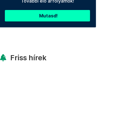
További élő árfolyamok!
Mutasd!
Friss hírek