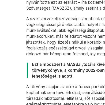
nyilvánította ezt az eljárást – írja köz
Szövetséget (MASZSZ), amely szerint a dö
A szakszervezeti szövetség szerint sok c
végkielégítéssel járó elbocsátás helyett fi
munkavállalókat, akik egészségi állapotuk
munkakörüket, más feladatot viszont nem
játszottak, hogy fizetés nélkül a korábbi 
foglalkozás egészségügyi orvosi vizsgálat 
dolgozó pár hónap után felmond, így meg l
Ezt a módszert a MASSZ „totális kivé
törvénykönyve, a kormány 2022-ban
lehetőséget is adott.
A törvény alapján az erre a furcsa parko
kaphatnak sem távolléti díjat, sem állásidő
társadalombiztosítási ellátásra, sőt szociál
egészségbiztosítási ellátásokra való jogvis