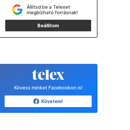
Állítsd be a Telexet
megbízható forrásnak!
Beállítom
Kövess minket Facebookon is!
Követem!