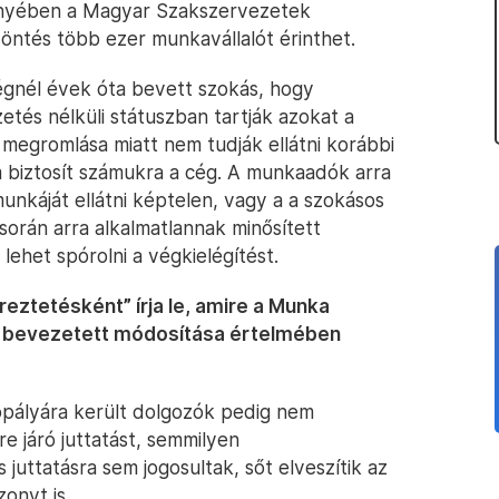
leményében a Magyar Szakszervezetek
ntés több ezer munkavállalót érinthet.
égnél évek óta bevett szokás, hogy
zetés nélküli státuszban tartják azokat a
 megromlása miatt nem tudják ellátni korábbi
 biztosít számukra a cég. A munkaadók arra
munkáját ellátni képtelen, vagy a a szokásos
során arra alkalmatlannak minősített
ehet spórolni a végkielégítést.
reztetésként” írja le, amire a Munka
 bevezetett módosítása értelmében
lópályára került dolgozók pedig nem
re járó juttatást, semmilyen
is juttatásra sem jogosultak, sőt elveszítik az
zonyt is.