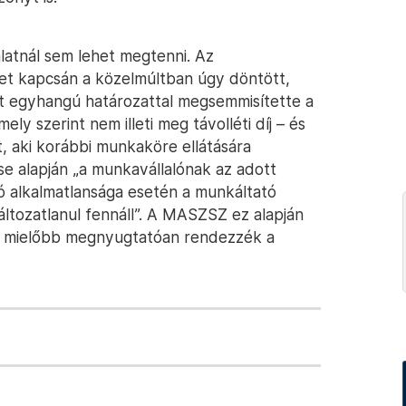
latnál sem lehet megtenni. Az
et kapcsán a közelmúltban úgy döntött,
let egyhangú határozattal megsemmisítette a
y szerint nem illeti meg távolléti díj – és
t, aki korábbi munkaköre ellátására
se alapján „a munkavállalónak az adott
ó alkalmatlansága esetén a munkáltató
áltozatlanul fennáll”. A MASZSZ ez alapján
ogy mielőbb megnyugtatóan rendezzék a