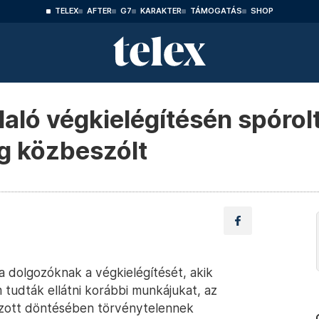
TELEX
AFTER
G7
KARAKTER
TÁMOGATÁS
SHOP
aló végkielégítésén spórol
g közbeszólt
 dolgozóknak a végkielégítését, akik
 tudták ellátni korábbi munkájukat, az
zott döntésében törvénytelennek