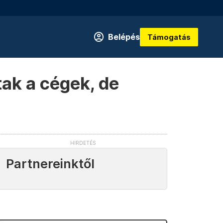
Belépés
Támogatás
tak a cégek, de
Partnereinktől