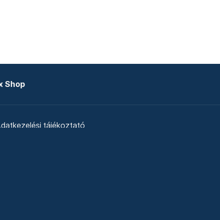
x Shop
datkezelési tájékoztató
zat
Telex Sales