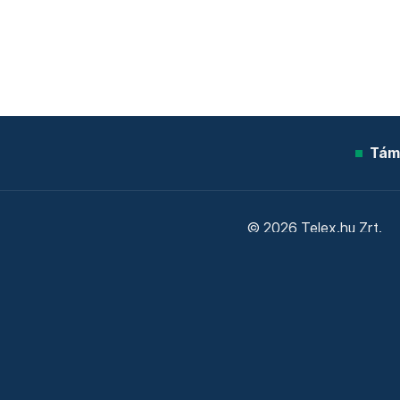
Tám
© 2026 Telex.hu Zrt.
Sütitájékoztató