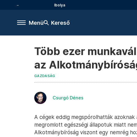
Ibolya
Menü
Kereső
Több ezer munkaváll
az Alkotmánybírósá
GAZDASÁG
Csurgó Dénes
A cégek eddig megspórolhatták azoknak a
megromlott egészségi állapotuk miatt nem
Alkotmánybíróság viszont egy nemrég ho