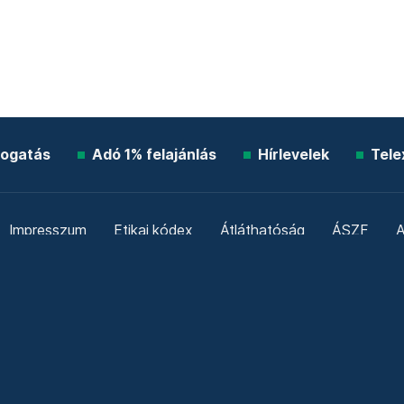
ogatás
Adó 1% felajánlás
Hírlevelek
Tele
Impresszum
Etikai kódex
Átláthatóság
ÁSZF
A
Süti beállítások
Szabályzatok
Kommentelési szabály