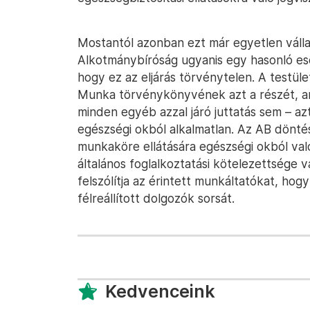
Mostantól azonban ezt már egyetlen válla
Alkotmánybíróság ugyanis egy hasonló es
hogy ez az eljárás törvénytelen. A testü
Munka törvénykönyvének azt a részét, amel
minden egyéb azzal járó juttatás sem – az
egészségi okból alkalmatlan. Az AB dönté
munkaköre ellátására egészségi okból val
általános foglalkoztatási kötelezettsége v
felszólítja az érintett munkáltatókat, h
félreállított dolgozók sorsát.
Kedvenceink