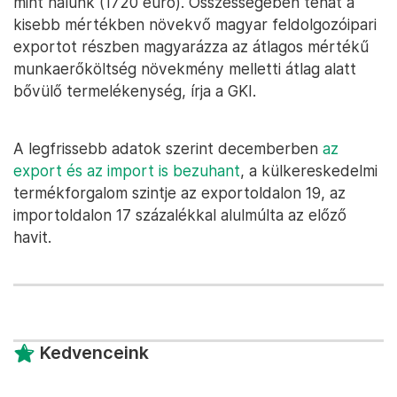
mint nálunk (1720 euró). Összességében tehát a
kisebb mértékben növekvő magyar feldolgozóipari
exportot részben magyarázza az átlagos mértékű
munkaerőköltség növekmény melletti átlag alatt
bővülő termelékenység, írja a GKI.
A legfrissebb adatok szerint decemberben
az
export és az import is bezuhant
, a külkereskedelmi
termékforgalom szintje az exportoldalon 19, az
importoldalon 17 százalékkal alulmúlta az előző
havit.
Kedvenceink