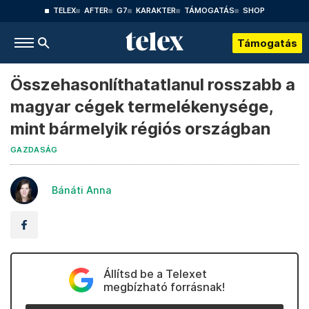
TELEX
AFTER
G7
KARAKTER
TÁMOGATÁS
SHOP
Támogatás
Összehasonlíthatatlanul rosszabb a
magyar cégek termelékenysége,
mint bármelyik régiós országban
GAZDASÁG
Bánáti Anna
Állítsd be a Telexet
megbízható forrásnak!