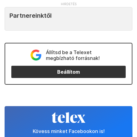
Partnereinktől
Állítsd be a Telexet
megbízható forrásnak!
Beállítom
Kövess minket Facebookon is!