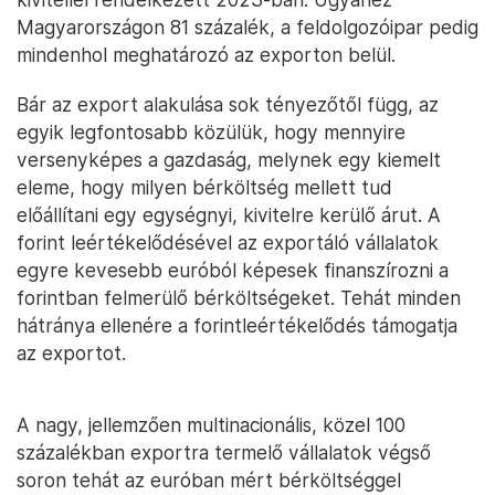
Magyarországon 81 százalék, a feldolgozóipar pedig
mindenhol meghatározó az exporton belül.
Bár az export alakulása sok tényezőtől függ, az
egyik legfontosabb közülük, hogy mennyire
versenyképes a gazdaság, melynek egy kiemelt
eleme, hogy milyen bérköltség mellett tud
előállítani egy egységnyi, kivitelre kerülő árut. A
forint leértékelődésével az exportáló vállalatok
egyre kevesebb euróból képesek finanszírozni a
forintban felmerülő bérköltségeket. Tehát minden
hátránya ellenére a forintleértékelődés támogatja
az exportot.
A nagy, jellemzően multinacionális, közel 100
százalékban exportra termelő vállalatok végső
soron tehát az euróban mért bérköltséggel