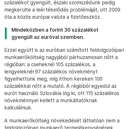
százalékot gyengült, északi szomszédunk pedig
megkerülte a leértékelődés problémáját, ott 2009
óta a közös európai valuta a fizetőeszköz.
Mindeközben a forint 30 százalékot
gyengült az euróval szemben.
Ezzel együtt is az euróban számított feldolgozóipari
munkaerőköltség nagyjából párhuzamosan nőtt a
régióban: a cseheknél 105 százalékos, a
lengyeleknél 97 százalékos növekményt
figyelhettünk meg, míg itthon kereken 100
százalékkal nőtt a mutató. A régióból egyedül az
eurót használó Szlovákia lóg ki, ott 115 százalékos
növekménnyel kellett a munkáltatóknak
kalkulálniuk.
A munkaerőköltség növekedését láthatóan nem a
feldolgozóipari munkaerő termelékenységének