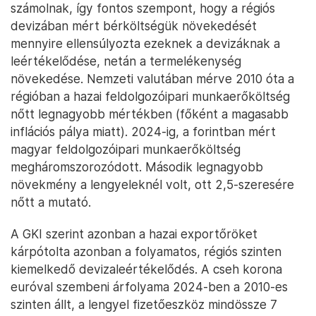
számolnak, így fontos szempont, hogy a régiós
devizában mért bérköltségük növekedését
mennyire ellensúlyozta ezeknek a devizáknak a
leértékelődése, netán a termelékenység
növekedése. Nemzeti valutában mérve 2010 óta a
régióban a hazai feldolgozóipari munkaerőköltség
nőtt legnagyobb mértékben (főként a magasabb
inflációs pálya miatt). 2024-ig, a forintban mért
magyar feldolgozóipari munkaerőköltség
megháromszorozódott. Második legnagyobb
növekmény a lengyeleknél volt, ott 2,5-szeresére
nőtt a mutató.
A GKI szerint azonban a hazai exportőröket
kárpótolta azonban a folyamatos, régiós szinten
kiemelkedő devizaleértékelődés. A cseh korona
euróval szembeni árfolyama 2024-ben a 2010-es
szinten állt, a lengyel fizetőeszköz mindössze 7