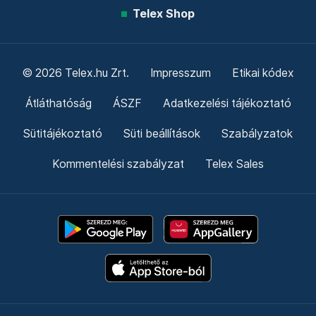
Telex Shop
© 2026 Telex.hu Zrt.
Impresszum
Etikai kódex
Átláthatóság
ÁSZF
Adatkezelési tájékoztató
Sütitájékoztató
Süti beállítások
Szabályzatok
Kommentelési szabályzat
Telex Sales