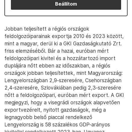
Beállítom
Jobban teljesített a régiós országok
feldolgozóiparainak exportja 2010 és 2023 között,
mint a magyar, derül ki a GKI Gazdaságkutató Zrt.
friss elemzéséből. Bár a hazai, euróban mért
feldolgozóipari kivitel és a hozzátartozó import
duplájára nőtt ebben az időszakban, a régiós
országok jobban teljesítettek, mint Magyarország:
Lengyelországban 2,9-szeresére, Csehországban
2,4-szeresére, Szlovákiában pedig 2,3-szeresére
nőtt a feldolgozóipari, euróban mért export. A GKI
megjegyzi, hogy a visegrádi országok alapvetően
exportvezérelt, nyitott gazdaságok, még a
legnagyobb belső piaccal rendelkező
Lengyelország is 58 százalékos GDP-arányos
kivitellel rendelkezett 2023-ban. Ugyanez