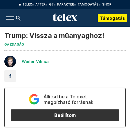
TELEX
AFTER
G7
KARAKTER
TÁMOGATÁS
SHOP
Támogatás
Trump: Vissza a műanyaghoz!
GAZDASÁG
Weiler Vilmos
Állítsd be a Telexet
megbízható forrásnak!
Beállítom