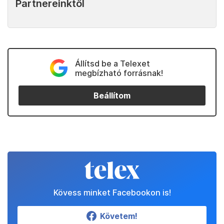
Partnereinktől
Állítsd be a Telexet
megbízható forrásnak!
Beállítom
Kövess minket Facebookon is!
Követem!