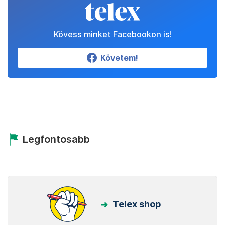
Kövess minket Facebookon is!
Követem!
Legfontosabb
Telex shop