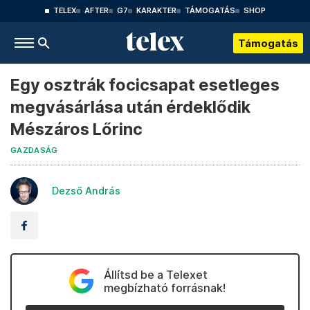
TELEX
AFTER
G7
KARAKTER
TÁMOGATÁS
SHOP
Támogatás
Egy osztrák focicsapat esetleges
megvásárlása után érdeklődik
Mészáros Lőrinc
GAZDASÁG
Dezső András
Állítsd be a Telexet
megbízható forrásnak!