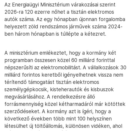
Az Energiaügyi Minisztérium várakozásai szerint
2026-ra 120 ezerre nőhet a tisztán elektromos
autók száma. Az egy hónapban újonnan forgalomba
helyezett zöld rendszámos járművek száma 2024-
ben három hónapban is túllépte a kétezret.
A minisztérium emlékeztet, hogy a kormány két
programban összesen közel 60 milliárd forinttal
népszerűsíti az elektromobilitást. A vállalkozások 30
milliárd forintos keretből igényelhetnek vissza nem
térítendő támogatást tisztán elektromos
személygépkocsik, kisteherautók és kisbuszok
megvásárlásához. A rendelkezésre álló
forrásmennyiség közel kétharmadáról már kötöttek
szerződéseket. A kormány azt is ígéri, hogy a
következő években több mint 100 helyszínen
létesülhet új töltőállomás, különösen vidéken, ahol