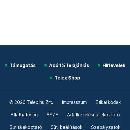
Támogatás
Adó 1% felajánlás
Hírlevelek
Telex Shop
© 2026 Telex.hu Zrt.
Impresszum
Etikai kódex
Átláthatóság
ÁSZF
Adatkezelési tájékoztató
Sütitájékoztató
Süti beállítások
Szabályzatok