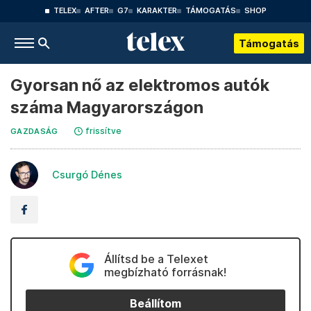
TELEX
AFTER
G7
KARAKTER
TÁMOGATÁS
SHOP
Támogatás
Gyorsan nő az elektromos autók
száma Magyarországon
frissítve
GAZDASÁG
Csurgó Dénes
Állítsd be a Telexet
megbízható forrásnak!
Beállítom