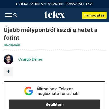
TELEX
AFTER
G7
KARAKTER
TÁMOGATÁS
SHOP
Támogatás
Újabb mélypontról kezdi a hetet a
forint
GAZDASÁG
Csurgó Dénes
Állítsd be a Telexet
megbízható forrásnak!
Beállítom