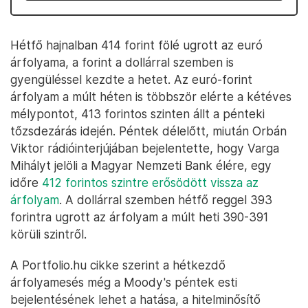
Hétfő hajnalban 414 forint fölé ugrott az euró
árfolyama, a forint a dollárral szemben is
gyengüléssel kezdte a hetet. Az euró-forint
árfolyam a múlt héten is többször elérte a kétéves
mélypontot, 413 forintos szinten állt a pénteki
tőzsdezárás idején. Péntek délelőtt, miután Orbán
Viktor rádióinterjújában bejelentette, hogy Varga
Mihályt jelöli a Magyar Nemzeti Bank élére, egy
időre
412 forintos szintre erősödött vissza az
árfolyam
. A dollárral szemben hétfő reggel 393
forintra ugrott az árfolyam a múlt heti 390-391
körüli szintről.
A Portfolio.hu cikke szerint a hétkezdő
árfolyamesés még a Moody's péntek esti
bejelentésének lehet a hatása, a hitelminősítő