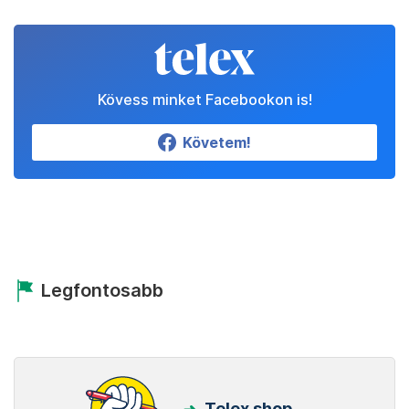
Kövess minket Facebookon is!
Követem!
Legfontosabb
Telex shop