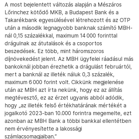
A most bejelentett változás alapján a Mészáros
Lőrinchez kötődő MKB, a Budapest Bank és a
Takarékbank egyesülésével létrehozott és az OTP
után a második legnagyobb banknak számító MBH-
nál 0,15 százalékkal, maximum 14 000 forinttal
drágulnak az átutalások és a csoportos
beszedések. Ez több, mint háromszoros
díjnövekedést jelent. Az MBH ügyfelei ráadásul más
bankoknál jobban érezhetik a drágulást februártól,
mert a banknál az illeték náluk 0,3 százalék,
maximum 6 000 forint volt. Cikkünk megjelenése
után az MBH azt írta nekünk, hogy ez az állítás
megtévesztő, ez az érzet ugyanis abból adódik,
hogy „az illeték felső értékhatárának mértékét a
jogalkotó 2023-ban 10.000 forintra megemelte, ezt
azonban az MBH Bank a többi bankkal ellentétben
nem érvényesítette a lakossági
számlacsomagjaiban.”