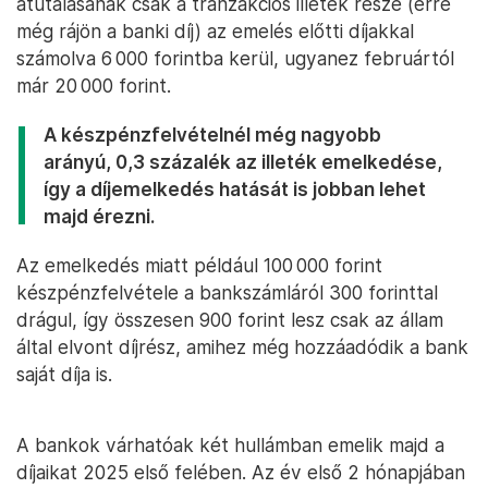
átutalásának csak a tranzakciós illeték része (erre
még rájön a banki díj) az emelés előtti díjakkal
számolva 6 000 forintba kerül, ugyanez februártól
már 20 000 forint.
A készpénzfelvételnél még nagyobb
arányú, 0,3 százalék az illeték emelkedése,
így a díjemelkedés hatását is jobban lehet
majd érezni.
Az emelkedés miatt például 100 000 forint
készpénzfelvétele a bankszámláról 300 forinttal
drágul, így összesen 900 forint lesz csak az állam
által elvont díjrész, amihez még hozzáadódik a bank
saját díja is.
A bankok várhatóak két hullámban emelik majd a
díjaikat 2025 első felében. Az év első 2 hónapjában