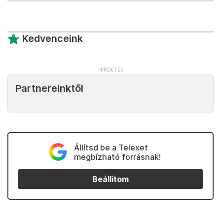
Kedvenceink
Partnereinktől
Állítsd be a Telexet
megbízható forrásnak!
Beállítom