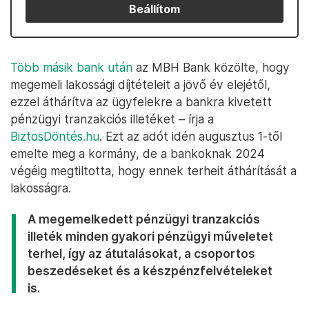
Beállítom
Több másik bank után
az MBH Bank közölte, hogy
megemeli lakossági díjtételeit a jövő év elejétől,
ezzel áthárítva az ügyfelekre a bankra kivetett
pénzügyi tranzakciós illetéket – írja a
BiztosDöntés.hu
. Ezt az adót idén augusztus 1-től
emelte meg a kormány, de a bankoknak 2024
végéig megtiltotta, hogy ennek terheit áthárítását a
lakosságra.
A megemelkedett pénzügyi tranzakciós
illeték minden gyakori pénzügyi műveletet
terhel, így az átutalásokat, a csoportos
beszedéseket és a készpénzfelvételeket
is.