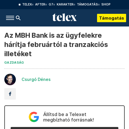
TELEX
AFTER
G7
KARAKTER
TÁMOGATÁS
SHOP
Támogatás
Az MBH Bank is az ügyfelekre
hárítja februártól a tranzakciós
illetéket
GAZDASÁG
Csurgó Dénes
Állítsd be a Telexet
megbízható forrásnak!