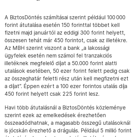
A BiztosDöntés számításai szerint például 100 000
forint átutalása esetén 150 forinttal többet kell
fizetni majd januártól az eddigi 300 forint helyett,
összesen tehát már 450 forintot, csak az illetékre.
Az MBH szerint viszont a bank „a lakossági
ügyfelek esetén nem számol fel tranzakciós
illetéknek megfelelő díjat a 50.000 forint alatti
utalások esetében, 50 ezer forint felett pedig csak
az összeghatár feletti rész után kell megfizetni ezt
a díjat”. Éppen ezért a 100 ezer forintos utalás díja
450 forint helyett csak 225 forint lesz.
Havi több átutalásnál a BiztosDöntés közleménye
szerint ezek az emelkedések érezhetően
összeadódhatnak, a magasabb összegű utalásoknál
is jócskán érezhető a drágulás. Például 5 millió forint