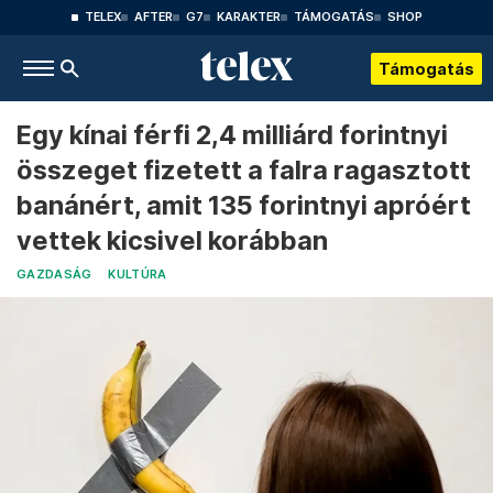
TELEX
AFTER
G7
KARAKTER
TÁMOGATÁS
SHOP
Támogatás
Egy kínai férfi 2,4 milliárd forintnyi
összeget fizetett a falra ragasztott
banánért, amit 135 forintnyi apróért
vettek kicsivel korábban
GAZDASÁG
KULTÚRA