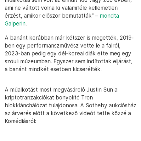
ami ne váltott volna ki valamiféle kellemetlen
érzést, amikor először bemutatták” –
mondta
Galperin
.
A banánt korábban már kétszer is megették, 2019-
ben egy performanszművész vette le a falról,
2023-ban pedig egy dél-koreai diák ette meg egy
szöuli múzeumban. Egyszer sem indítottak eljárást,
a banánt mindkét esetben kicserélték.
A műalkotást most megvásároló Justin Sun a
kriptotranzakciókat bonyolító Tron
blokklánchálózat tulajdonosa. A Sotheby aukciósház
az árverés előtt a következő videót tette közzé a
Komédiásról: