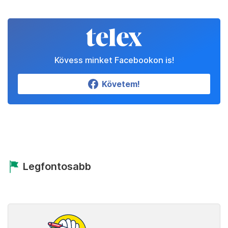
Kövess minket Facebookon is!
Követem!
Legfontosabb