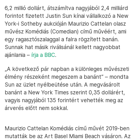
6,2 millió dollárt, átszámítva nagyjából 2,4 milliárd
forintot fizetett Justin Sun kínai vállalkozó a New
York-i Sotheby aukcióján Maurizio Cattelan olasz
művész Komédiás (Comedian) című művéért, ami
egy ragasztószalaggal a falra rögzített banán.
Sunnak hat másik riválisánál kellett nagyobbat
ajánlania –
írja a BBC
.
„A következő pár napban a különleges művészeti
élmény részeként megeszem a banánt” – mondta
Sun az üzlet nyélbeütése után. A megvásárolt
banánt a New York Times szerint 0,35 dollárért,
vagyis nagyjából 135 forintért vehették meg az
árverés előtt nem sokkal.
Maurizio Cattelan Komédiás című művét 2019-ben
mutatták be az Art Basel Miami Beach vásáron. Az