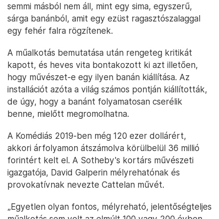
semmi másból nem áll, mint egy sima, egyszerű,
sárga banánból, amit egy ezüst ragasztószalaggal
egy fehér falra rögzítenek.
A műalkotás bemutatása után rengeteg kritikát
kapott, és heves vita bontakozott ki azt illetően,
hogy művészet-e egy ilyen banán kiállítása. Az
installációt azóta a világ számos pontján kiállították,
de úgy, hogy a banánt folyamatosan cserélik
benne, mielőtt megromolhatna.
A Komédiás 2019-ben még 120 ezer dollárért,
akkori árfolyamon átszámolva körülbelül 36 millió
forintért kelt el. A Sotheby's kortárs művészeti
igazgatója, David Galperin mélyrehatónak és
provokatívnak nevezte Cattelan művét.
„Egyetlen olyan fontos, mélyreható, jelentőségteljes
műalkotás sem volt az elmúlt 100 vagy 200 évben,