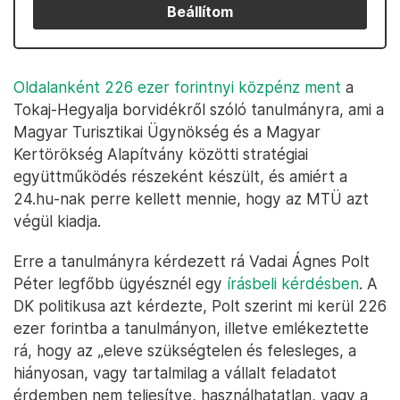
Beállítom
Oldalanként 226 ezer forintnyi közpénz ment
a
Tokaj-Hegyalja borvidékről szóló tanulmányra, ami a
Magyar Turisztikai Ügynökség és a Magyar
Kertörökség Alapítvány közötti stratégiai
együttműködés részeként készült, és amiért a
24.hu-nak perre kellett mennie, hogy az MTÜ azt
végül kiadja.
Erre a tanulmányra kérdezett rá Vadai Ágnes Polt
Péter legfőbb ügyésznél egy
írásbeli kérdésben
. A
DK politikusa azt kérdezte, Polt szerint mi kerül 226
ezer forintba a tanulmányon, illetve emlékeztette
rá, hogy az „eleve szükségtelen és felesleges, a
hiányosan, vagy tartalmilag a vállalt feladatot
érdemben nem teljesítve, használhatatlan, vagy a