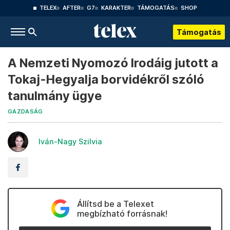
TELEX
AFTER
G7
KARAKTER
TÁMOGATÁS
SHOP
Támogatás
A Nemzeti Nyomozó Irodáig jutott a
Tokaj-Hegyalja borvidékről szóló
tanulmány ügye
GAZDASÁG
Iván-Nagy Szilvia
Állítsd be a Telexet
megbízható forrásnak!