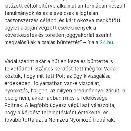
kitűzött céltól eltérve alkalmatlan formában készült
tanulmányok és az eleve csak a jogtalan
haszonszerzés céljából és kárt okozva megkötött
ügylet alapján végzett cselekmények a
következetes és töretlen joggyakorlat szerint
megvalósítják a csalás bűntettét” – írja a
24.hu.
Vadai szerint akár a hűtlen kezelés bűntette is
felvetődhet. Számos kérdést tett még föl Vadai,
köztük, hogy mit tett Polt az ügy kivizsgálása
érdekében, folyamatban van-e vizsgálat,
nyomozás, ha igen, az milyen eredménnyel zárult, h
pedig nem, akkor abban nincs-e felelőssége
Poltnak. A legfőbb ügyész végül azt válaszolta,
hogy a kérdést feljelentésként értékelte, és
továbbította azt a Nemzeti Nyomozó Irodának.