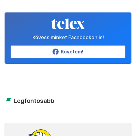
Kövess minket Facebookon is!
Követem!
Legfontosabb