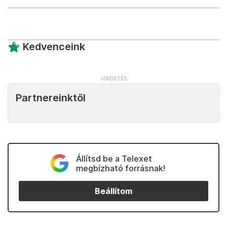
Kedvenceink
Partnereinktől
Állítsd be a Telexet
megbízható forrásnak!
Beállítom