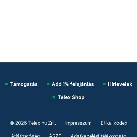
Támogatás
Adó 1% felajánlás
Hírlevelek
Telex Shop
© 2026 Telex.hu Zrt.
Impresszum
Etikai kódex
Átláthatóság
ÁSZF
Adatkezelési tájékoztató