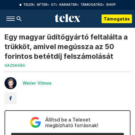
TELEX
AFTER
G7
KARAKTER
TÁMOGATÁS
SHOP
Támogatás
Egy magyar üdítőgyártó feltalálta a
trükköt, amivel megússza az 50
forintos betétdíj felszámolását
GAZDASÁG
Weiler Vilmos
Állítsd be a Telexet
megbízható forrásnak!