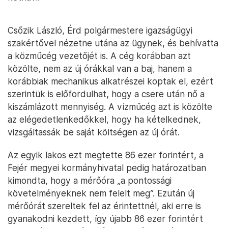
Csőzik László, Érd polgármestere igazságügyi
szakértővel nézetne utána az ügynek, és behívatta
a közműcég vezetőjét is. A cég korábban azt
közölte, nem az új órákkal van a baj, hanem a
korábbiak mechanikus alkatrészei koptak el, ezért
szerintük is előfordulhat, hogy a csere után nő a
kiszámlázott mennyiség. A vízműcég azt is közölte
az elégedetlenkedőkkel, hogy ha kételkednek,
vizsgáltassák be saját költségen az új órát.
Az egyik lakos ezt megtette 86 ezer forintért, a
Fejér megyei kormányhivatal pedig határozatban
kimondta, hogy a mérőóra „a pontossági
követelményeknek nem felelt meg”. Ezután új
mérőórát szereltek fel az érintettnél, aki erre is
gyanakodni kezdett, így újabb 86 ezer forintért