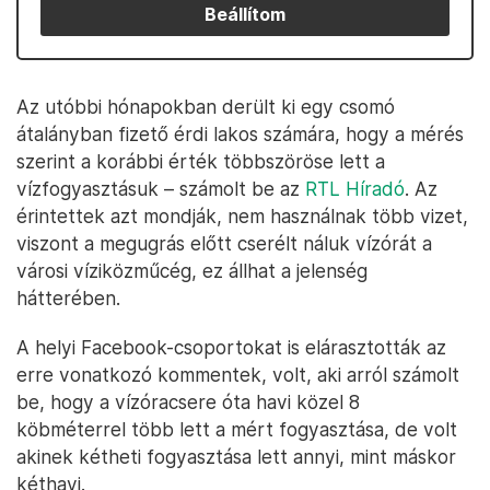
Beállítom
Az utóbbi hónapokban derült ki egy csomó
átalányban fizető érdi lakos számára, hogy a mérés
szerint a korábbi érték többszöröse lett a
vízfogyasztásuk – számolt be az
RTL Híradó
. Az
érintettek azt mondják, nem használnak több vizet,
viszont a megugrás előtt cserélt náluk vízórát a
városi víziközműcég, ez állhat a jelenség
hátterében.
A helyi Facebook-csoportokat is elárasztották az
erre vonatkozó kommentek, volt, aki arról számolt
be, hogy a vízóracsere óta havi közel 8
köbméterrel több lett a mért fogyasztása, de volt
akinek kétheti fogyasztása lett annyi, mint máskor
kéthavi.