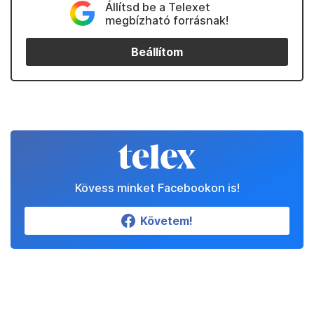
Állítsd be a Telexet
megbízható forrásnak!
Beállítom
Kövess minket Facebookon is!
Követem!