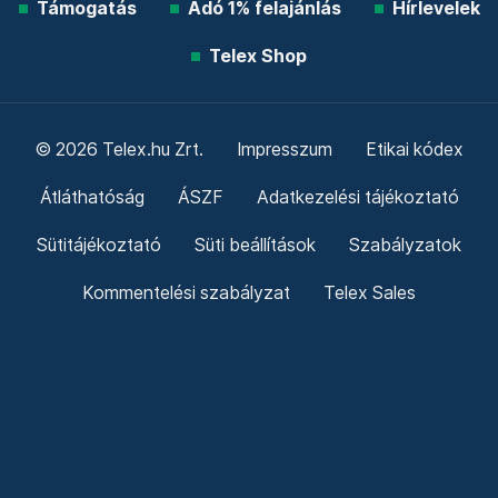
Támogatás
Adó 1% felajánlás
Hírlevelek
Telex Shop
© 2026 Telex.hu Zrt.
Impresszum
Etikai kódex
Átláthatóság
ÁSZF
Adatkezelési tájékoztató
Sütitájékoztató
Süti beállítások
Szabályzatok
Kommentelési szabályzat
Telex Sales