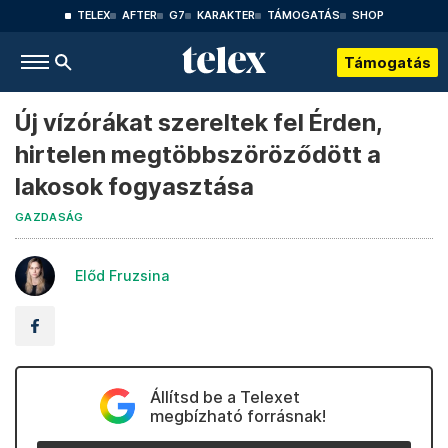
TELEX
AFTER
G7
KARAKTER
TÁMOGATÁS
SHOP
Támogatás
Új vízórákat szereltek fel Érden,
hirtelen megtöbbszöröződött a
lakosok fogyasztása
GAZDASÁG
Előd Fruzsina
Állítsd be a Telexet
megbízható forrásnak!