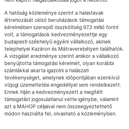
A hatóság közleménye szerint a halastavak
létrehozását célzó beruházások támogatási
kérelmében szereplő összköltség 973 millió forint
volt, a támogatások kedvezményezettje egy
budapesti székhelyű egyéni vállalkozó, akinek
telephelyei Kazáron és Mátraverebélyen találhatók.
A vizsgálat eredménye szerint amikor a vállalkozó
benyújtotta támogatási kérelmét, olyan korábbi
számlákkal akarta igazolni a halászati
tevékenységet, amelynek időpontjában ezenkívül
vízjogi üzemeltetési engedéllyel sem rendelkezett.
Ennek híján a kedvezményezett a megítélt
támogatást jogosulatlanul vette igénybe, valamint
azt a MAHOP céljaival nem összeegyeztethető
módon használta fel, olvasható a közleményben.