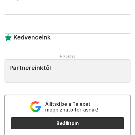
Kedvenceink
Partnereinktől
Állítsd be a Telexet
megbízható forrásnak!
Beállítom