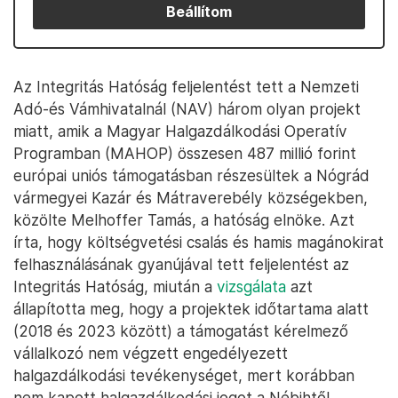
Beállítom
Az Integritás Hatóság feljelentést tett a Nemzeti
Adó-és Vámhivatalnál (NAV) három olyan projekt
miatt, amik a Magyar Halgazdálkodási Operatív
Programban (MAHOP) összesen 487 millió forint
európai uniós támogatásban részesültek a Nógrád
vármegyei Kazár és Mátraverebély községekben,
közölte Melhoffer Tamás, a hatóság elnöke. Azt
írta, hogy költségvetési csalás és hamis magánokirat
felhasználásának gyanújával tett feljelentést az
Integritás Hatóság, miután a
vizsgálata
azt
állapította meg, hogy a projektek időtartama alatt
(2018 és 2023 között) a támogatást kérelmező
vállalkozó nem végzett engedélyezett
halgazdálkodási tevékenységet, mert korábban
nem kapott halgazdálkodási jogot a Nébihtől.