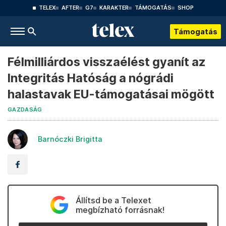
TELEX
AFTER
G7
KARAKTER
TÁMOGATÁS
SHOP
Támogatás
Félmilliárdos visszaélést gyanít az
Integritás Hatóság a nógrádi
halastavak EU-támogatásai mögött
GAZDASÁG
Barnóczki Brigitta
Állítsd be a Telexet
megbízható forrásnak!