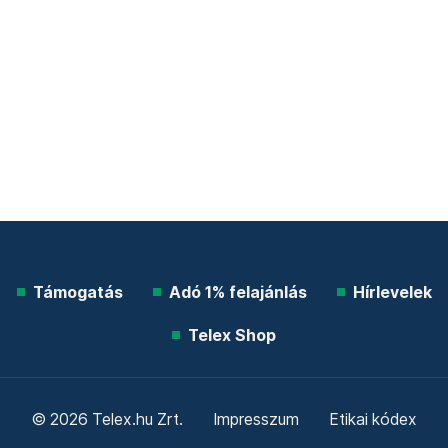
Támogatás
Adó 1% felajánlás
Hírlevelek
Telex Shop
© 2026 Telex.hu Zrt.
Impresszum
Etikai kódex