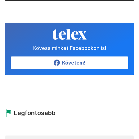
Kövess minket Facebookon is!
Követem!
Legfontosabb