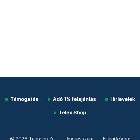
Támogatás
Adó 1% felajánlás
Hírlevelek
Telex Shop
© 2026 Telex.hu Zrt.
Impresszum
Etikai kódex