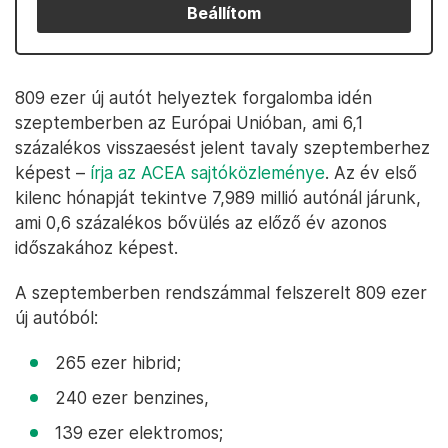
Beállítom
809 ezer új autót helyeztek forgalomba idén
szeptemberben az Európai Unióban, ami 6,1
százalékos visszaesést jelent tavaly szeptemberhez
képest –
írja az ACEA sajtóközleménye
. Az év első
kilenc hónapját tekintve 7,989 millió autónál járunk,
ami 0,6 százalékos bővülés az előző év azonos
időszakához képest.
A szeptemberben rendszámmal felszerelt 809 ezer
új autóból:
265 ezer hibrid;
240 ezer benzines,
139 ezer elektromos;