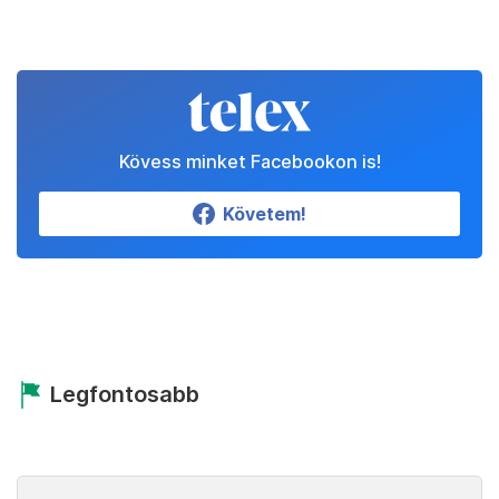
Kövess minket Facebookon is!
Követem!
Legfontosabb