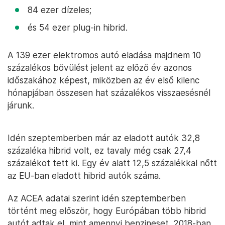
84 ezer dízeles;
és 54 ezer plug-in hibrid.
A 139 ezer elektromos autó eladása majdnem 10
százalékos bővülést jelent az előző év azonos
időszakához képest, miközben az év első kilenc
hónapjában összesen hat százalékos visszaesésnél
járunk.
Idén szeptemberben már az eladott autók 32,8
százaléka hibrid volt, ez tavaly még csak 27,4
százalékot tett ki. Egy év alatt 12,5 százalékkal nőtt
az EU-ban eladott hibrid autók száma.
Az ACEA adatai szerint idén szeptemberben
történt meg először, hogy Európában több hibrid
autót adtak el, mint amennyi benzineset. 2018-ban