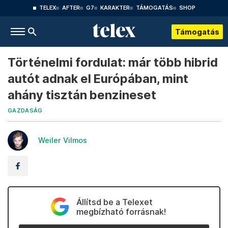
TELEX
AFTER
G7
KARAKTER
TÁMOGATÁS
SHOP
Támogatás
Történelmi fordulat: már több hibrid
autót adnak el Európában, mint
ahány tisztán benzineset
GAZDASÁG
Weiler Vilmos
Állítsd be a Telexet
megbízható forrásnak!