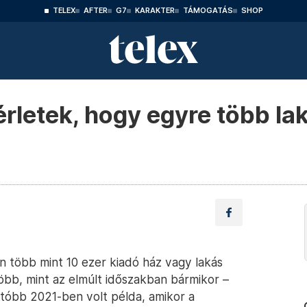
TELEX
AFTER
G7
KARAKTER
TÁMOGATÁS
SHOP
rletek, hogy egyre több lak
 több mint 10 ezer kiadó ház vagy lakás
több, mint az elmúlt időszakban bármikor –
gutóbb 2021-ben volt példa, amikor a