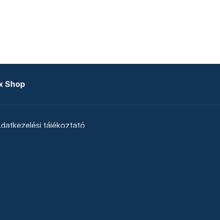
x Shop
datkezelési tájékoztató
zat
Telex Sales