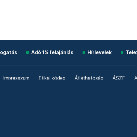
ogatás
Adó 1% felajánlás
Hírlevelek
Tele
Impresszum
Etikai kódex
Átláthatóság
ÁSZF
A
Süti beállítások
Szabályzatok
Kommentelési szabály