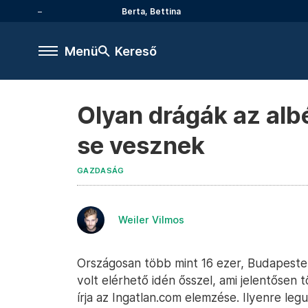
Berta, Bettina
Menü
Kereső
Olyan drágák az albé
se vesznek
GAZDASÁG
Weiler Vilmos
Országosan több mint 16 ezer, Budapesten
volt elérhető idén ősszel, ami jelentősen 
írja az Ingatlan.com elemzése. Ilyenre le