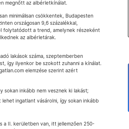
n megnőtt az albérletkínálat.
san minimálisan csökkentek, Budapesten
zinten országosan 9,6 százalékkal,
l folytatódott a trend, amelynek részeként
lkednek az albérletárak.
kiadó lakások száma, szeptemberben
, így ilyenkor be szokott zuhanni a kínálat.
gatlan.com elemzése szerint azért
gy sokan inkább nem vesznek ki lakást;
 lehet ingatlant vásárolni, így sokan inkább
 a II. kerületben van, itt jellemzően 250-