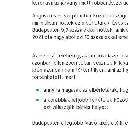
koronavírus-járvány miatt robbanásszerűe
Augusztus és szeptember között országo
minimálisan nőttek az albérletárak. Éves s
Budapesten 9,9 százalékkal nőttek, amive
2021 óta nagyjából évi 10 százalékkal eme
Az év első felében gyakran növekszik a 
azonban jellemzően sokan vesznek ki lakást
Idén azonban nem történt ilyen, ami az In
történhetett, mert:
annyira magasak az albérletárak, ho
a korábbiaknál jobb feltételek között
ezt választják bérlés helyett.
Budapesten a legtöbb kiadó lakás a XIII. és