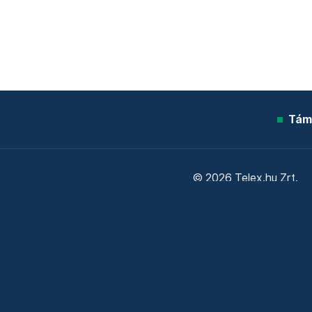
Tám
© 2026 Telex.hu Zrt.
Sütitájékoztató