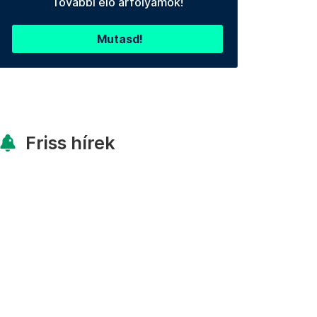
További élő árfolyamok!
Mutasd!
Friss hírek