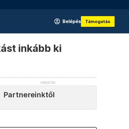
Belépés
Támogatás
ást inkább ki
Partnereinktől