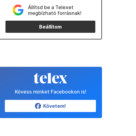
Állítsd be a Telexet
megbízható forrásnak!
Beállítom
Kövess minket Facebookon is!
Követem!