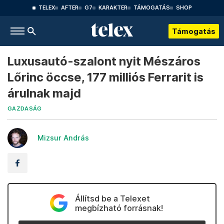
TELEX
AFTER
G7
KARAKTER
TÁMOGATÁS
SHOP
Támogatás
Luxusautó-szalont nyit Mészáros
Lőrinc öccse, 177 milliós Ferrarit is
árulnak majd
GAZDASÁG
Mizsur András
Állítsd be a Telexet
megbízható forrásnak!