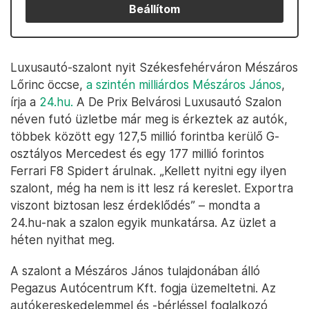
Beállítom
Luxusautó-szalont nyit Székesfehérváron Mészáros
Lőrinc öccse,
a szintén milliárdos Mészáros János
,
írja a
24.hu.
A De Prix Belvárosi Luxusautó Szalon
néven futó üzletbe már meg is érkeztek az autók,
többek között egy 127,5 millió forintba kerülő G-
osztályos Mercedest és egy 177 millió forintos
Ferrari F8 Spidert árulnak. „Kellett nyitni egy ilyen
szalont, még ha nem is itt lesz rá kereslet. Exportra
viszont biztosan lesz érdeklődés” – mondta a
24.hu-nak a szalon egyik munkatársa. Az üzlet a
héten nyithat meg.
A szalont a Mészáros János tulajdonában álló
Pegazus Autócentrum Kft. fogja üzemeltetni. Az
autókereskedelemmel és -bérléssel foglalkozó