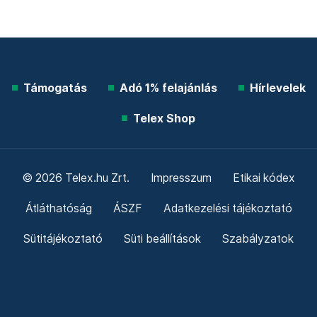
Támogatás
Adó 1% felajánlás
Hírlevelek
Telex Shop
© 2026 Telex.hu Zrt.
Impresszum
Etikai kódex
Átláthatóság
ÁSZF
Adatkezelési tájékoztató
Sütitájékoztató
Süti beállítások
Szabályzatok
Kommentelési szabályzat
Telex Sales