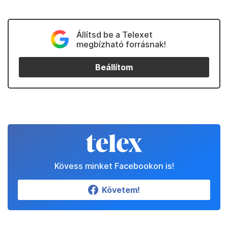
Állítsd be a Telexet
megbízható forrásnak!
Beállítom
Kövess minket Facebookon is!
Követem!