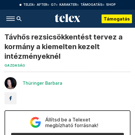
TELEX
AFTER
G7
KARAKTER
TÁMOGATÁS
SHOP
Támogatás
Távhős rezsicsökkentést tervez a
kormány a kiemelten kezelt
intézményeknél
GAZDASÁG
Thüringer Barbara
Állítsd be a Telexet
megbízható forrásnak!