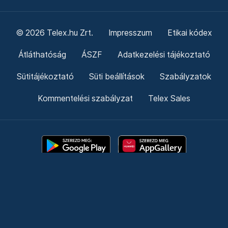
© 2026 Telex.hu Zrt.
Impresszum
Etikai kódex
Átláthatóság
ÁSZF
Adatkezelési tájékoztató
Sütitájékoztató
Süti beállítások
Szabályzatok
Kommentelési szabályzat
Telex Sales