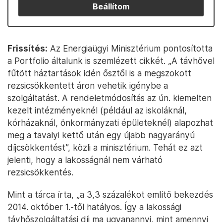
Beállítom
Frissítés:
Az Energiaügyi Minisztérium pontosította
a Portfolio általunk is szemlézett cikkét. „A távhővel
fűtött háztartások idén ősztől is a megszokott
rezsicsökkentett áron vehetik igénybe a
szolgáltatást. A rendeletmódosítás az ún. kiemelten
kezelt intézményeknél (például az iskoláknál,
kórházaknál, önkormányzati épületeknél) alapozhat
meg a tavalyi kettő után egy újabb nagyarányú
díjcsökkentést”, közli a minisztérium. Tehát ez azt
jelenti, hogy a lakosságnál nem várható
rezsicsökkentés.
Mint a tárca írta, „a 3,3 százalékot említő bekezdés
2014. október 1.-től hatályos. Így a lakossági
távhőszolgáltatási díj ma ugyanannyi, mint amennyi