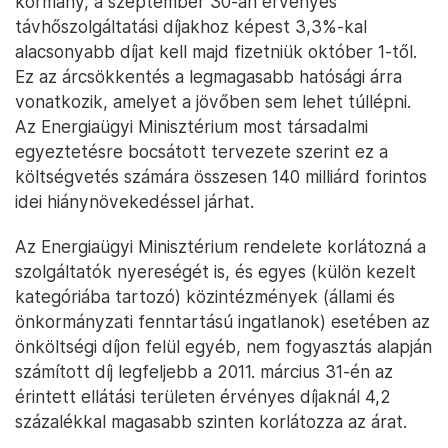
kormány, a szeptember 30-án érvényes
távhőszolgáltatási díjakhoz képest 3,3%-kal
alacsonyabb díjat kell majd fizetniük október 1-től.
Ez az árcsökkentés a legmagasabb hatósági árra
vonatkozik, amelyet a jövőben sem lehet túllépni.
Az Energiaügyi Minisztérium most társadalmi
egyeztetésre bocsátott tervezete szerint ez a
költségvetés számára összesen 140 milliárd forintos
idei hiánynövekedéssel járhat.
Az Energiaügyi Minisztérium rendelete korlátozná a
szolgáltatók nyereségét is, és egyes (külön kezelt
kategóriába tartozó) közintézmények (állami és
önkormányzati fenntartású ingatlanok) esetében az
önköltségi díjon felül egyéb, nem fogyasztás alapján
számított díj legfeljebb a 2011. március 31-én az
érintett ellátási területen érvényes díjaknál 4,2
százalékkal magasabb szinten korlátozza az árat.