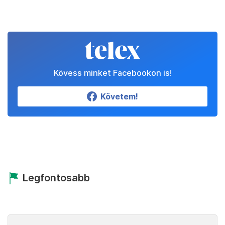
Kövess minket Facebookon is!
Követem!
Legfontosabb