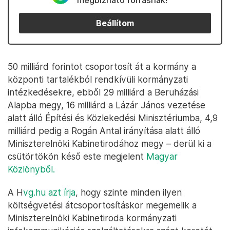
megbízható forrásnak!
Beállítom
50 milliárd forintot csoportosít át a kormány a
központi tartalékból rendkívüli kormányzati
intézkedésekre, ebből 29 milliárd a Beruházási
Alapba megy, 16 milliárd a Lázár János vezetése
alatt álló Építési és Közlekedési Minisztériumba, 4,9
milliárd pedig a Rogán Antal irányítása alatt álló
Miniszterelnöki Kabinetirodához megy – derül ki a
csütörtökön késő este megjelent
Magyar
Közlönyből.
A H
vg.hu azt írja
, hogy szinte minden ilyen
költségvetési átcsoportosításkor megemelik a
Miniszterelnöki Kabinetiroda kormányzati