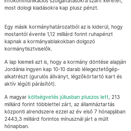
infokommunikációs szolgáltatásokra szánt keretét,
most dologi kiadásokra kap plusz pénzt.
Egy másik kormányhatározatból az is kiderül, hogy
mostantól évente 1,12 milliárd forint ruhapénzt
kapnak a kormányablakokban dolgozó
kormánytisztviselők.
A lap kiemeli azt is, hogy a kormány döntése alapján
Jordánia ingyen kap 10-10 darab lélegeztetőgép-
alkatrészt (gurulós állványt, légzőkörtartó kart és
aktív légúti párásítót).
A magyar
költségvetés júliusban pluszos lett
, 213
milliárd forint többlettel zárt, az államháztartás
központi alrendszere ezzel az év első 7 hónapjában
2443,3 milliárd forintos mínusznál járt a múlt
hónapban.