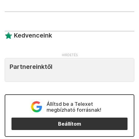
Kedvenceink
Partnereinktől
Állítsd be a Telexet
megbízható forrásnak!
Beállítom