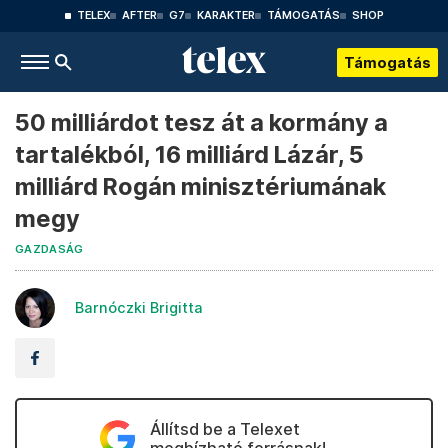
TELEX
AFTER
G7
KARAKTER
TÁMOGATÁS
SHOP
Támogatás
50 milliárdot tesz át a kormány a
tartalékból, 16 milliárd Lázár, 5
milliárd Rogán minisztériumának
megy
GAZDASÁG
Barnóczki Brigitta
Állítsd be a Telexet