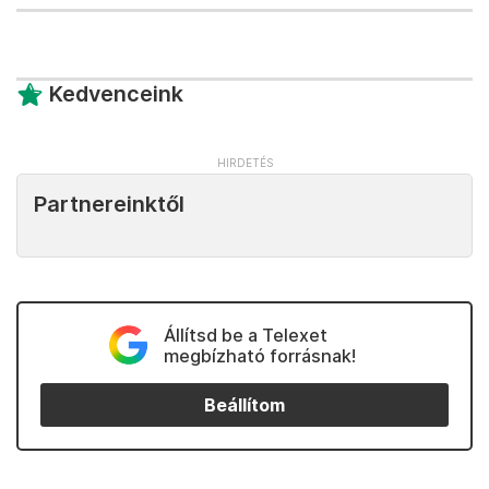
Kedvenceink
Partnereinktől
Állítsd be a Telexet
megbízható forrásnak!
Beállítom