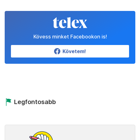
Kövess minket Facebookon is!
Követem!
Legfontosabb