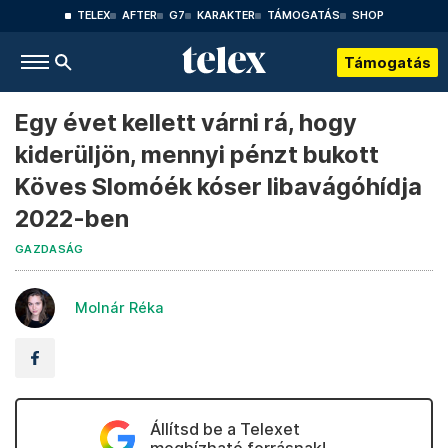
TELEX
AFTER
G7
KARAKTER
TÁMOGATÁS
SHOP
Támogatás
Egy évet kellett várni rá, hogy
kiderüljön, mennyi pénzt bukott
Köves Slomóék kóser libavágóhídja
2022-ben
GAZDASÁG
Molnár Réka
Állítsd be a Telexet