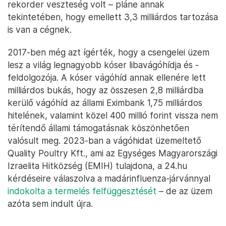
rekorder veszteség volt – pláne annak
tekintetében, hogy emellett 3,3 milliárdos tartozása
is van a cégnek.
2017-ben még azt ígérték, hogy a csengelei üzem
lesz a világ legnagyobb kóser libavágóhídja és -
feldolgozója. A kóser vágóhíd annak ellenére lett
milliárdos bukás, hogy az összesen 2,8 milliárdba
kerülő vágóhíd az állami Eximbank 1,75 milliárdos
hitelének, valamint közel 400 millió forint vissza nem
térítendő állami támogatásnak köszönhetően
valósult meg. 2023-ban a vágóhidat üzemeltető
Quality Poultry Kft., ami az Egységes Magyarországi
Izraelita Hitközség (EMIH) tulajdona, a 24.hu
kérdéseire válaszolva a madárinfluenza-járvánnyal
indokolta a termelés felfüggesztését
– de az üzem
azóta sem indult újra.