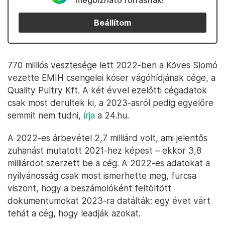
megbízható forrásnak!
Beállítom
770 milliós vesztesége lett 2022-ben a Köves Slomó
vezette EMIH csengelei kóser vágóhídjának cége, a
Quality Pultry Kft. A két évvel ezelőtti cégadatok
csak most derültek ki, a 2023-asról pedig egyelőre
semmit nem tudni,
írja
a 24.hu.
A 2022-es árbevétel 2,7 milliárd volt, ami jelentős
zuhanást mutatott 2021-hez képest – ekkor 3,8
milliárdot szerzett be a cég. A 2022-es adatokat a
nyilvánosság csak most ismerhette meg, furcsa
viszont, hogy a beszámolóként feltöltött
dokumentumokat 2023-ra datálták: egy évet várt
tehát a cég, hogy leadják azokat.