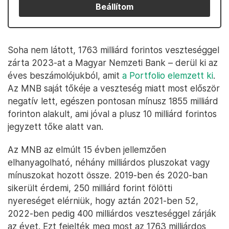
Beállítom
Soha nem látott, 1763 milliárd forintos veszteséggel
zárta 2023-at a Magyar Nemzeti Bank – derül ki az
éves beszámolójukból, amit
a Portfolio elemzett ki
.
Az MNB saját tőkéje a veszteség miatt most először
negatív lett, egészen pontosan mínusz 1855 milliárd
forinton alakult, ami jóval a plusz 10 milliárd forintos
jegyzett tőke alatt van.
Az MNB az elmúlt 15 évben jellemzően
elhanyagolható, néhány milliárdos pluszokat vagy
mínuszokat hozott össze. 2019-ben és 2020-ban
sikerült érdemi, 250 milliárd forint fölötti
nyereséget elérniük, hogy aztán 2021-ben 52,
2022-ben pedig 400 milliárdos veszteséggel zárják
az évet. Ezt fejelték meg most az 1763 milliárdos