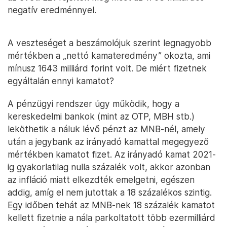
negatív eredménnyel.
A veszteséget a beszámolójuk szerint legnagyobb
mértékben a „nettó kamateredmény” okozta, ami
mínusz 1643 milliárd forint volt. De miért fizetnek
egyáltalán ennyi kamatot?
A pénzügyi rendszer úgy működik, hogy a
kereskedelmi bankok (mint az OTP, MBH stb.)
leköthetik a náluk lévő pénzt az MNB-nél, amely
után a jegybank az irányadó kamattal megegyező
mértékben kamatot fizet. Az irányadó kamat 2021-
ig gyakorlatilag nulla százalék volt, akkor azonban
az infláció miatt elkezdték emelgetni, egészen
addig, amíg el nem jutottak a 18 százalékos szintig.
Egy időben tehát az MNB-nek 18 százalék kamatot
kellett fizetnie a nála parkoltatott több ezermilliárd