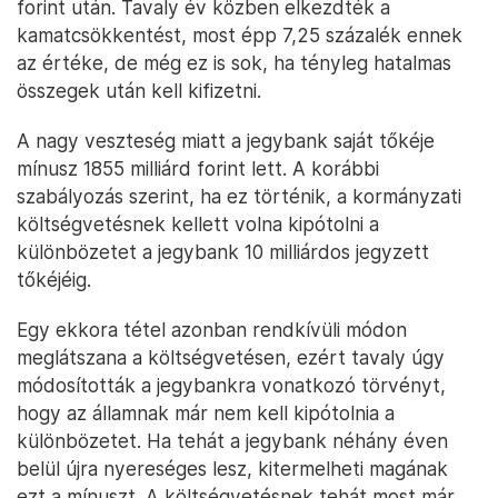
forint után. Tavaly év közben elkezdték a
kamatcsökkentést, most épp 7,25 százalék ennek
az értéke, de még ez is sok, ha tényleg hatalmas
összegek után kell kifizetni.
A nagy veszteség miatt a jegybank saját tőkéje
mínusz 1855 milliárd forint lett. A korábbi
szabályozás szerint, ha ez történik, a kormányzati
költségvetésnek kellett volna kipótolni a
különbözetet a jegybank 10 milliárdos jegyzett
tőkéjéig.
Egy ekkora tétel azonban rendkívüli módon
meglátszana a költségvetésen, ezért tavaly úgy
módosították a jegybankra vonatkozó törvényt,
hogy az államnak már nem kell kipótolnia a
különbözetet. Ha tehát a jegybank néhány éven
belül újra nyereséges lesz, kitermelheti magának
ezt a mínuszt. A költségvetésnek tehát most már