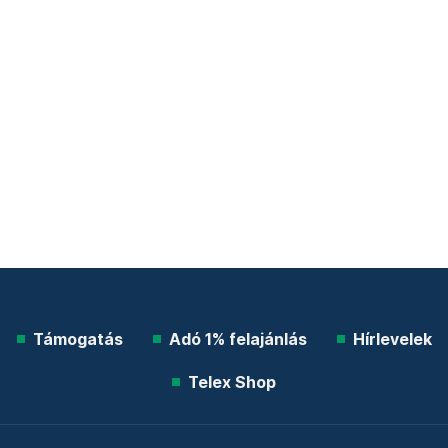
Támogatás
Adó 1% felajánlás
Hírlevelek
Telex Shop