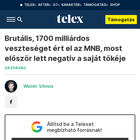
TELEX
AFTER
G7
KARAKTER
TÁMOGATÁS
SHOP
Támogatás
Brutális, 1700 milliárdos
veszteséget ért el az MNB, most
először lett negatív a saját tőkéje
GAZDASÁG
Weiler Vilmos
Állítsd be a Telexet
megbízható forrásnak!