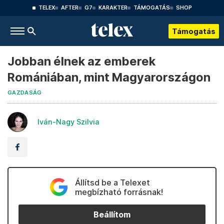
TELEX
AFTER
G7
KARAKTER
TÁMOGATÁS
SHOP
Támogatás
Jobban élnek az emberek
Romániában, mint Magyarországon
GAZDASÁG
Iván-Nagy Szilvia
Állítsd be a Telexet
megbízható forrásnak!
Beállítom