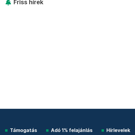
Friss hírek
Támogatás
Adó 1% felajánlás
Hírlevelek