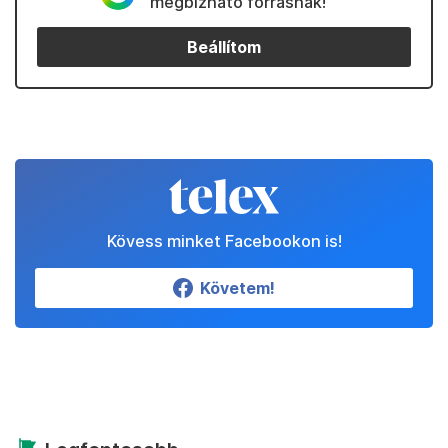
megbízható forrásnak!
Beállítom
Kövess minket Facebookon is!
Követem!