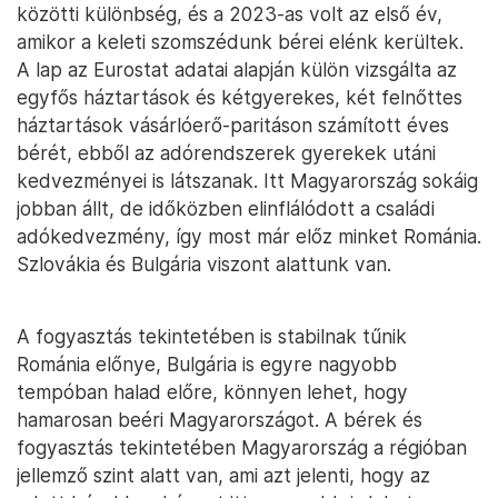
közötti különbség, és a 2023-as volt az első év,
amikor a keleti szomszédunk bérei elénk kerültek.
A lap az Eurostat adatai alapján külön vizsgálta az
egyfős háztartások és kétgyerekes, két felnőttes
háztartások vásárlóerő-paritáson számított éves
bérét, ebből az adórendszerek gyerekek utáni
kedvezményei is látszanak. Itt Magyarország sokáig
jobban állt, de időközben elinflálódott a családi
adókedvezmény, így most már előz minket Románia.
Szlovákia és Bulgária viszont alattunk van.
A fogyasztás tekintetében is stabilnak tűnik
Románia előnye, Bulgária is egyre nagyobb
tempóban halad előre, könnyen lehet, hogy
hamarosan beéri Magyarországot. A bérek és
fogyasztás tekintetében Magyarország a régióban
jellemző szint alatt van, ami azt jelenti, hogy az