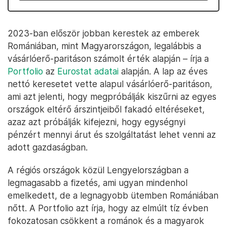
2023-ban először jobban kerestek az emberek
Romániában, mint Magyarországon, legalábbis a
vásárlóerő-paritáson számolt érték alapján – írja a
Portfolio
az
Eurostat adatai
alapján. A lap az éves
nettó keresetet vette alapul vásárlóerő-paritáson,
ami azt jelenti, hogy megpróbálják kiszűrni az egyes
országok eltérő árszintjeiből fakadó eltéréseket,
azaz azt próbálják kifejezni, hogy egységnyi
pénzért mennyi árut és szolgáltatást lehet venni az
adott gazdaságban.
A régiós országok közül Lengyelországban a
legmagasabb a fizetés, ami ugyan mindenhol
emelkedett, de a legnagyobb ütemben Romániában
nőtt. A Portfolio azt írja, hogy az elmúlt tíz évben
fokozatosan csökkent a románok és a magyarok