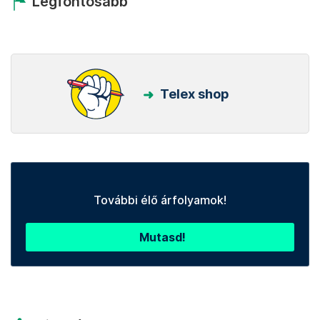
Legfontosabb
Telex shop
További élő árfolyamok!
Mutasd!