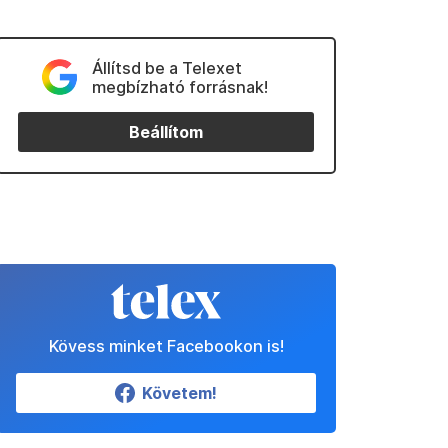
Állítsd be a Telexet
megbízható forrásnak!
Beállítom
Kövess minket Facebookon is!
Követem!