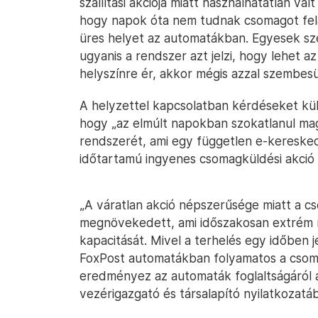
szállítási akciója miatt használhatatlan vá
hogy napok óta nem tudnak csomagot felad
üres helyet az automatákban. Egyesek sz
ugyanis a rendszer azt jelzi, hogy lehet a
helyszínre ér, akkor mégis azzal szembesül
A helyzettel kapcsolatban kérdéseket kül
hogy „az elmúlt napokban szokatlanul mag
rendszerét, ami egy független e-kereskede
időtartamú ingyenes csomagküldési akci
„A váratlan akció népszerűsége miatt a 
megnövekedett, ami időszakosan extrém 
kapacitását. Mivel a terhelés egy időben
FoxPost automatákban folyamatos a csoma
eredményez az automaták foglaltságáról a
vezérigazgató és társalapító nyilatkozatá