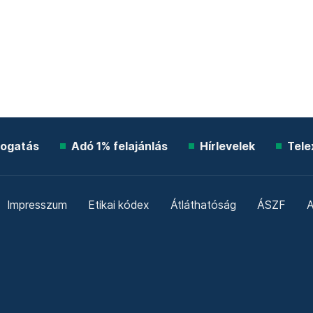
ogatás
Adó 1% felajánlás
Hírlevelek
Tele
Impresszum
Etikai kódex
Átláthatóság
ÁSZF
A
Süti beállítások
Szabályzatok
Kommentelési szabály