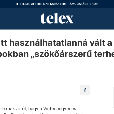
TELEX
AFTER
G7
KARAKTER
TÁMOGATÁS
SHOP
tt használhatatlanná vált a
pokban „szökőárszerű terhe
elexnek arról, hogy a Vinted ingyenes