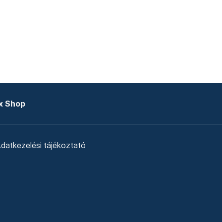
x Shop
datkezelési tájékoztató
zat
Telex Sales