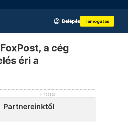
Belépés
Támogatás
 FoxPost, a cég
lés éri a
Partnereinktől