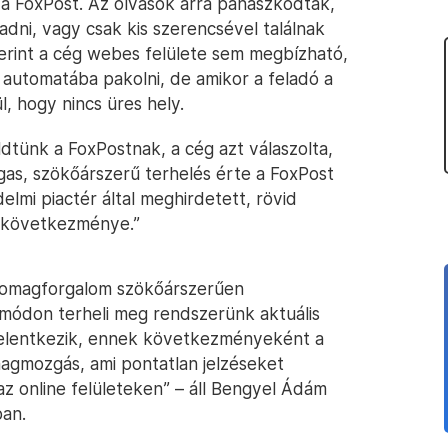
lt a FoxPost. Az olvasók arra panaszkodtak,
ni, vagy csak kis szerencsével találnak
erint a cég webes felülete sem megbízható,
z automatába pakolni, de amikor a feladó a
, hogy nincs üres hely.
dtünk a FoxPostnak, a cég azt válaszolta,
as, szökőárszerű terhelés érte a FoxPost
lmi piactér által meghirdetett, rövid
ó következménye.”
csomagforgalom szökőárszerűen
módon terheli meg rendszerünk aktuális
 jelentkezik, ennek következményeként a
gmozgás, ami pontatlan jelzéseket
z online felületeken” – áll Bengyel Ádám
ban.