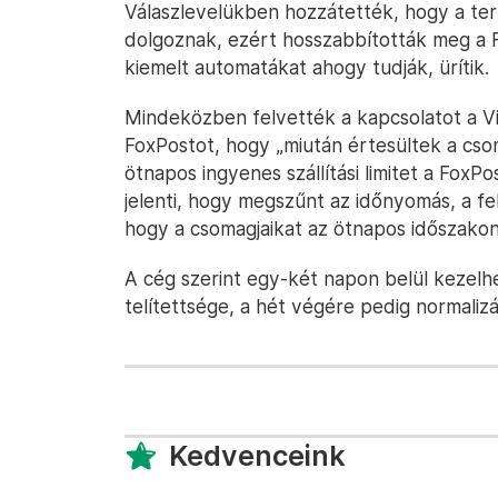
Válaszlevelükben hozzátették, hogy a te
dolgoznak, ezért hosszabbították meg a F
kiemelt automatákat ahogy tudják, ürítik.
Mindeközben felvették a kapcsolatot a Vin
FoxPostot, hogy „miután értesültek a cso
ötnapos ingyenes szállítási limitet a Fox
jelenti, hogy megszűnt az időnyomás, a f
hogy a csomagjaikat az ötnapos időszakon 
A cég szerint egy-két napon belül keze
telítettsége, a hét végére pedig normalizá
Kedvenceink