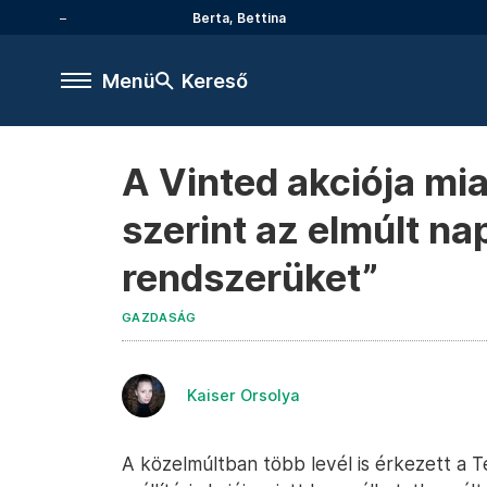
Berta, Bettina
Menü
Kereső
A Vinted akciója mia
szerint az elmúlt na
rendszerüket”
GAZDASÁG
Kaiser Orsolya
A közelmúltban több levél is érkezett a T