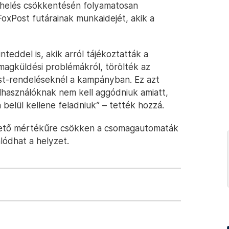
rhelés csökkentésén folyamatosan
oxPost futárainak munkaidejét, akik a
teddel is, akik arról tájékoztatták a
magküldési problémákról, törölték az
Post-rendeléseknél a kampányban. Ez azt
elhasználóknak nem kell aggódniuk amiatt,
belül kellene feladniuk” – tették hozzá.
lhető mértékűre csökken a csomagautomaták
lódhat a helyzet.