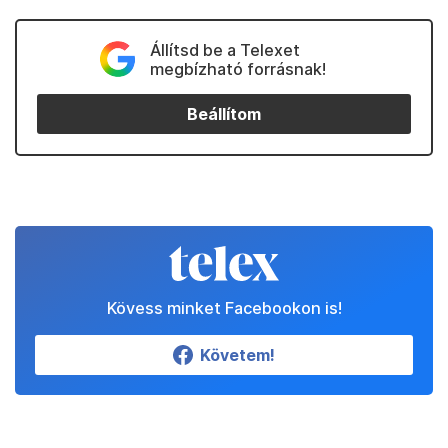
Állítsd be a Telexet
megbízható forrásnak!
Beállítom
Kövess minket Facebookon is!
Követem!