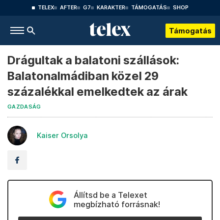
TELEX
AFTER
G7
KARAKTER
TÁMOGATÁS
SHOP
Támogatás
Drágultak a balatoni szállások:
Balatonalmádiban közel 29
százalékkal emelkedtek az árak
GAZDASÁG
Kaiser Orsolya
Állítsd be a Telexet
megbízható forrásnak!