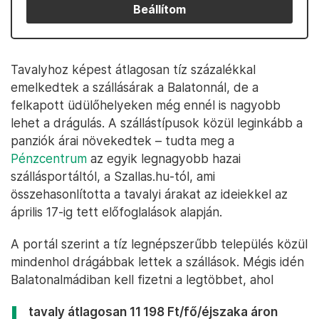
Beállítom
Tavalyhoz képest átlagosan tíz százalékkal
emelkedtek a szállásárak a Balatonnál, de a
felkapott üdülőhelyeken még ennél is nagyobb
lehet a drágulás. A szállástípusok közül leginkább a
panziók árai növekedtek – tudta meg a
Pénzcentrum
az egyik legnagyobb hazai
szállásportáltól, a Szallas.hu-tól, ami
összehasonlította a tavalyi árakat az ideiekkel az
április 17-ig tett előfoglalások alapján.
A portál szerint a tíz legnépszerűbb település közül
mindenhol drágábbak lettek a szállások. Mégis idén
Balatonalmádiban kell fizetni a legtöbbet, ahol
tavaly átlagosan 11 198 Ft/fő/éjszaka áron