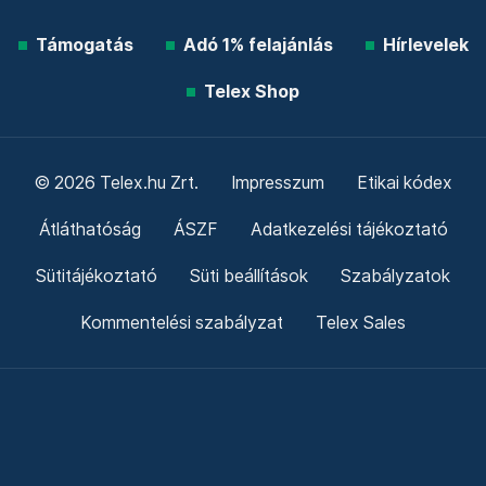
Támogatás
Adó 1% felajánlás
Hírlevelek
Telex Shop
© 2026 Telex.hu Zrt.
Impresszum
Etikai kódex
Átláthatóság
ÁSZF
Adatkezelési tájékoztató
Sütitájékoztató
Süti beállítások
Szabályzatok
Kommentelési szabályzat
Telex Sales