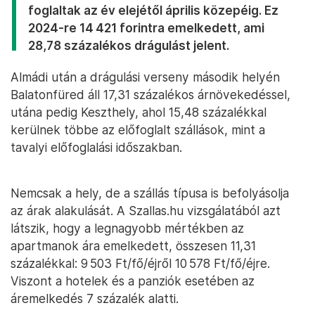
foglaltak az év elejétől április közepéig. Ez
2024-re 14 421 forintra emelkedett, ami
28,78 százalékos drágulást jelent.
Almádi után a drágulási verseny második helyén
Balatonfüred áll 17,31 százalékos árnövekedéssel,
utána pedig Keszthely, ahol 15,48 százalékkal
kerülnek többe az előfoglalt szállások, mint a
tavalyi előfoglalási időszakban.
Nemcsak a hely, de a szállás típusa is befolyásolja
az árak alakulását. A Szallas.hu vizsgálatából azt
látszik, hogy a legnagyobb mértékben az
apartmanok ára emelkedett, összesen 11,31
százalékkal: 9 503 Ft/fő/éjről 10 578 Ft/fő/éjre.
Viszont a hotelek és a panziók esetében az
áremelkedés 7 százalék alatti.